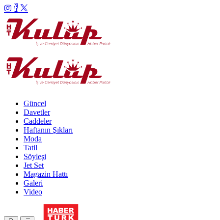
Güncel
Davetler
Caddeler
Haftanın Şıkları
Moda
Tatil
Söyleşi
Jet Set
Magazin Hattı
Galeri
Video