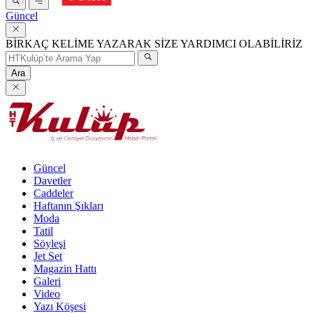
Güncel
BİRKAÇ KELİME YAZARAK SİZE YARDIMCI OLABİLİRİZ
Ara
Güncel
Davetler
Caddeler
Haftanın Şıkları
Moda
Tatil
Söyleşi
Jet Set
Magazin Hattı
Galeri
Video
Yazı Köşesi