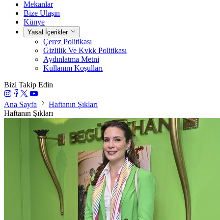
Mekanlar
Bize Ulaşın
Künye
Yasal İçerikler
Çerez Politikası
Gizlilik Ve Kvkk Politikası
Aydınlatma Metni
Kullanım Koşulları
Bizi Takip Edin
Ana Sayfa
Haftanın Şıkları
Haftanın Şıkları