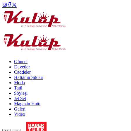
Güncel
Davetler
Caddeler
Haftanın Şıkları
Moda
Tatil
Söyleşi
Jet Set
Magazin Hattı
Galeri
Video