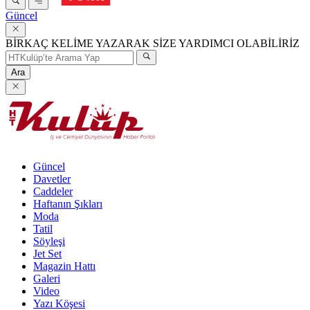
Güncel
BİRKAÇ KELİME YAZARAK SİZE YARDIMCI OLABİLİRİZ
Ara
Güncel
Davetler
Caddeler
Haftanın Şıkları
Moda
Tatil
Söyleşi
Jet Set
Magazin Hattı
Galeri
Video
Yazı Köşesi