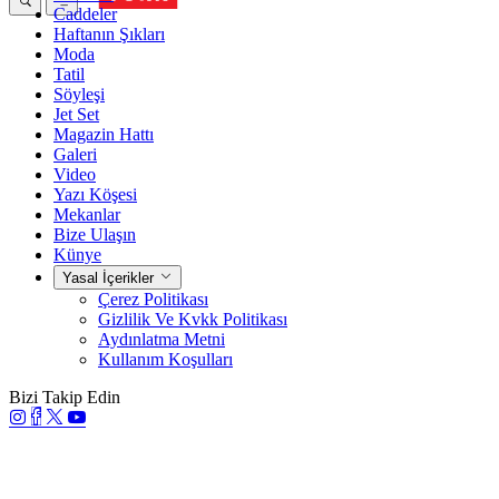
Caddeler
Haftanın Şıkları
Moda
Tatil
Söyleşi
Jet Set
Magazin Hattı
Galeri
Video
Yazı Köşesi
Mekanlar
Bize Ulaşın
Künye
Yasal İçerikler
Çerez Politikası
Gizlilik Ve Kvkk Politikası
Aydınlatma Metni
Kullanım Koşulları
Bizi Takip Edin