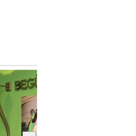
Haftanın Şıkları
Siyah zarafet...
Maya Portakal