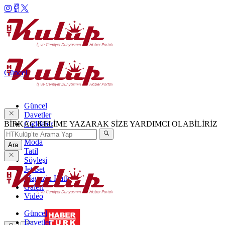
Güncel
Güncel
Davetler
BİRKAÇ KELİME YAZARAK SİZE YARDIMCI OLABİLİRİZ
Caddeler
Haftanın Şıkları
Moda
Ara
Tatil
Söyleşi
Jet Set
Magazin Hattı
Galeri
Video
Güncel
Davetler