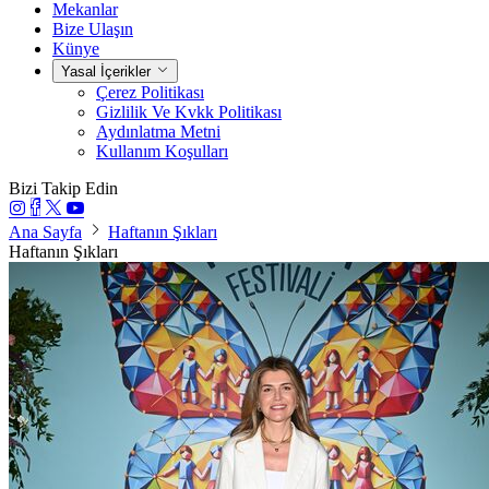
Mekanlar
Bize Ulaşın
Künye
Yasal İçerikler
Çerez Politikası
Gizlilik Ve Kvkk Politikası
Aydınlatma Metni
Kullanım Koşulları
Bizi Takip Edin
Ana Sayfa
Haftanın Şıkları
Haftanın Şıkları