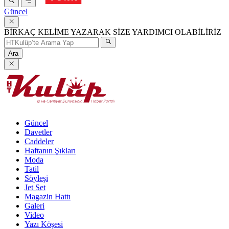
Güncel
BİRKAÇ KELİME YAZARAK SİZE YARDIMCI OLABİLİRİZ
Ara
Güncel
Davetler
Caddeler
Haftanın Şıkları
Moda
Tatil
Söyleşi
Jet Set
Magazin Hattı
Galeri
Video
Yazı Köşesi