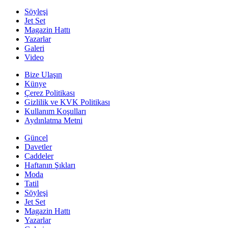
Söyleşi
Jet Set
Magazin Hattı
Yazarlar
Galeri
Video
Bize Ulaşın
Künye
Çerez Politikası
Gizlilik ve KVK Politikası
Kullanım Koşulları
Aydınlatma Metni
Güncel
Davetler
Caddeler
Haftanın Şıkları
Moda
Tatil
Söyleşi
Jet Set
Magazin Hattı
Yazarlar