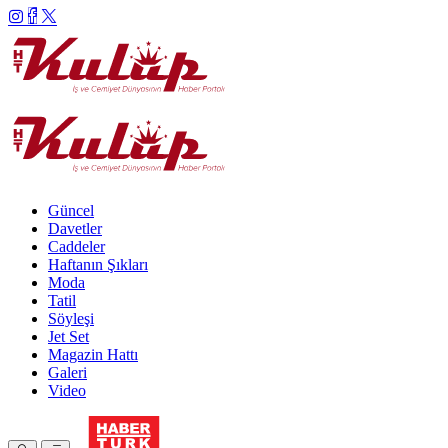
Güncel
Davetler
Caddeler
Haftanın Şıkları
Moda
Tatil
Söyleşi
Jet Set
Magazin Hattı
Galeri
Video