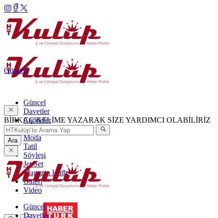
Güncel
Güncel
Davetler
BİRKAÇ KELİME YAZARAK SİZE YARDIMCI OLABİLİRİZ
Caddeler
Haftanın Şıkları
Moda
Ara
Tatil
Söyleşi
Jet Set
Magazin Hattı
Galeri
Video
Güncel
Davetler