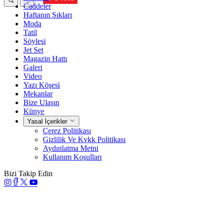
Caddeler
Haftanın Şıkları
Moda
Tatil
Söyleşi
Jet Set
Magazin Hattı
Galeri
Video
Yazı Köşesi
Mekanlar
Bize Ulaşın
Künye
Yasal İçerikler
Çerez Politikası
Gizlilik Ve Kvkk Politikası
Aydınlatma Metni
Kullanım Koşulları
Bizi Takip Edin