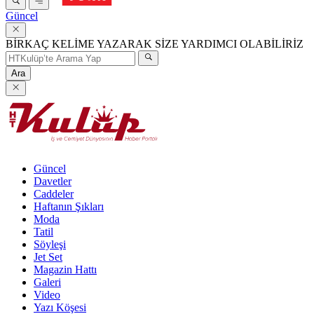
Güncel
BİRKAÇ KELİME YAZARAK SİZE YARDIMCI OLABİLİRİZ
Ara
Güncel
Davetler
Caddeler
Haftanın Şıkları
Moda
Tatil
Söyleşi
Jet Set
Magazin Hattı
Galeri
Video
Yazı Köşesi