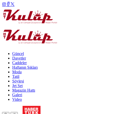
Güncel
Davetler
Caddeler
Haftanın Şıkları
Moda
Tatil
Söyleşi
Jet Set
Magazin Hattı
Galeri
Video