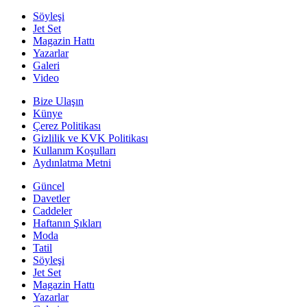
Söyleşi
Jet Set
Magazin Hattı
Yazarlar
Galeri
Video
Bize Ulaşın
Künye
Çerez Politikası
Gizlilik ve KVK Politikası
Kullanım Koşulları
Aydınlatma Metni
Güncel
Davetler
Caddeler
Haftanın Şıkları
Moda
Tatil
Söyleşi
Jet Set
Magazin Hattı
Yazarlar