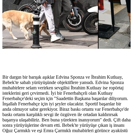
Bir dargın bir barışık aşıklar Edvina Sponza ve İbrahim Kutluay,
Bebek'te sabah yürüyüşünde objektiflere yansıdı. Edvina Sponza
muhabirlere selam verirken sevgilisi İbrahim Kutluay ise ropörtaj
isteklerini geri çevirmedi. İyi bir Fenerbahçeli olan Kutluay
Fenerbahçe'deki seçim için "Saadettin Başkana başarılar diliyorum.
İnşallah Fenerbahçe için iyi şeyler olacaktır. Sportif başarılar bir
anda olmuyor sabır gerekiyor. Biraz baskı ortamı var Fenerbahçe'de
baskı ortamı karşılıklı sevgi ile özgüven ile ortadan kaldırırsak
başarıya ulaşabiliriz. Ben buna yürekten inanıyorum" dedi. Çift daha
sonra yürüyüşlerine devam etti. Bebek'te yürüyüşe çıkan iş insanı
Oğuz Çarmıklı ve eşi Emra Çarmıklı muhabirleri görünce ayaküstü