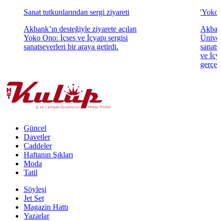
Sanat tutkunlarından sergi ziyareti
'Yoko 
Akbank’ın desteğiyle ziyarete açılan
Akbank
Yoko Ono: İçses ve İçyapı sergisi
Üniver
sanatseverleri bir araya getirdi.
sanats
ve İçya
gerçekl
Güncel
Davetler
Caddeler
Haftanın Şıkları
Moda
Tatil
Söyleşi
Jet Set
Magazin Hattı
Yazarlar