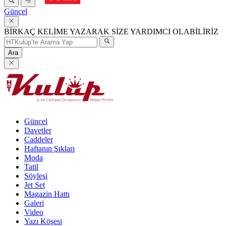
Güncel
BİRKAÇ KELİME YAZARAK SİZE YARDIMCI OLABİLİRİZ
Ara
Güncel
Davetler
Caddeler
Haftanın Şıkları
Moda
Tatil
Söyleşi
Jet Set
Magazin Hattı
Galeri
Video
Yazı Köşesi