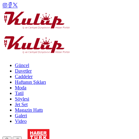
Güncel
Davetler
Caddeler
Haftanın Şıkları
Moda
Tatil
Söyleşi
Jet Set
Magazin Hattı
Galeri
Video