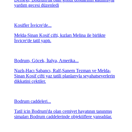
yardım gecesi düzenledi
Kosifler İsviçre'de...
Melda-Sinan Kosif çifti, kızları Melina ile birlikte
İsviçre'de tatil yaptı.
Bodrum, Göcek, İtalya, Amerika...
Nazlı-Hacı Sabancı, Ralf-Sanem Tezman ve Melda-
Sinan Kosif çifti yaz tatili planlarıyla seyahatseverlerin
dikkatini çektiler.
Bodrum caddeleri...
Tatil için Bodrum'da olan cemiyet hayatının tanınmış
simaları Bodrum caddelerinde objektiflere yansıdılar.