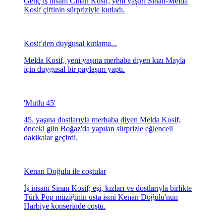
Genç iş insanı Cihan Kosif, yeni yaşını Sinan-Melda
Kosif çiftinin sürpriziyle kutladı.
Kosif'den duygusal kutlama...
Melda Kosif, yeni yaşına merhaba diyen kızı Mayla
için duygusal bir paylaşım yaptı.
'Mutlu 45'
45. yaşına dostlarıyla merhaba diyen Melda Kosif,
önceki gün Boğaz'da yapılan sürprizle eğlenceli
dakikalar geçirdi.
Kenan Doğulu ile coştular
İş insanı Sinan Kosif; eşi, kızları ve dostlarıyla birlikte
Türk Pop müziğinin usta ismi Kenan Doğulu'nun
Harbiye konserinde coştu.