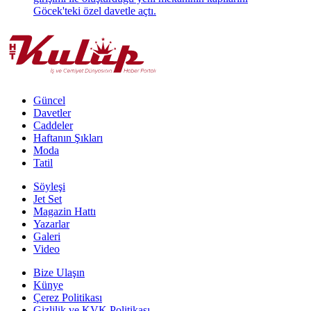
Göcek'teki özel davetle açtı.
Güncel
Davetler
Caddeler
Haftanın Şıkları
Moda
Tatil
Söyleşi
Jet Set
Magazin Hattı
Yazarlar
Galeri
Video
Bize Ulaşın
Künye
Çerez Politikası
Gizlilik ve KVK Politikası