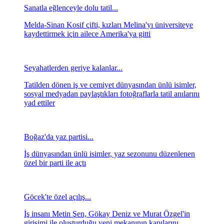
Sanatla eğlenceyle dolu tatil...
Melda-Sinan Kosif çifti, kızları Melina'yı üniversiteye
kaydettirmek için ailece Amerika'ya gitti
Seyahatlerden geriye kalanlar...
Tatilden dönen iş ve cemiyet dünyasından ünlü isimler,
sosyal medyadan paylaştıkları fotoğraflarla tatil anılarını
yad ettiler
Boğaz'da yaz partisi...
İş dünyasından ünlü isimler, yaz sezonunu düzenlenen
özel bir parti ile açtı
Göcek'te özel açılış...
İş insanı Metin Şen, Gökay Deniz ve Murat Özgel'in
girişimi ile oluşturduğu yeni mekanının kapılarını