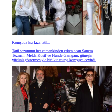
Komşuda kız kıza tatil...
Tatil sezonunu her zamankinden erken açan Sanem
Tezman, Melda Kosif ve Hande Gamgam, güneşin
yüzünü göstermesiyle birlikte rotayı komşuya çevirdi.