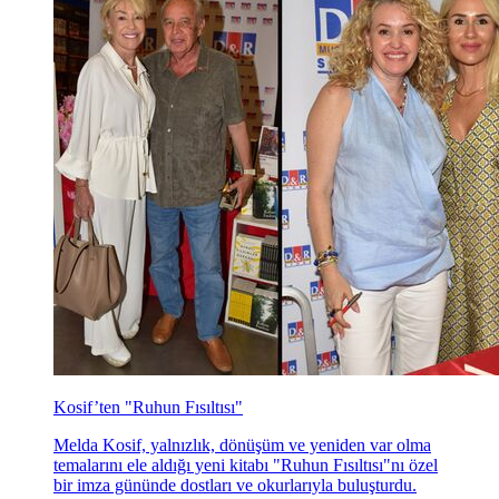
Kosif’ten "Ruhun Fısıltısı"
Melda Kosif, yalnızlık, dönüşüm ve yeniden var olma
temalarını ele aldığı yeni kitabı "Ruhun Fısıltısı"nı özel
bir imza gününde dostları ve okurlarıyla buluşturdu.