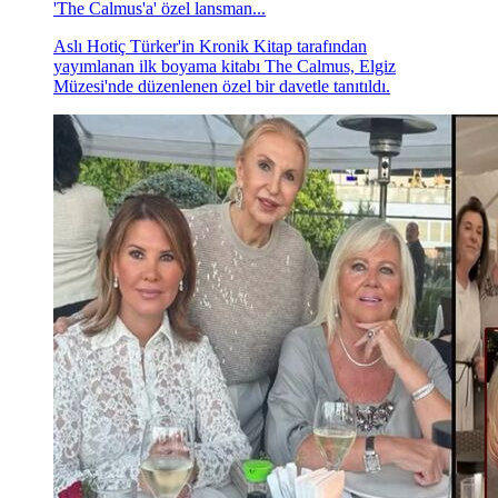
'The Calmus'a' özel lansman...
Aslı Hotiç Türker'in Kronik Kitap tarafından
yayımlanan ilk boyama kitabı The Calmus, Elgiz
Müzesi'nde düzenlenen özel bir davetle tanıtıldı.