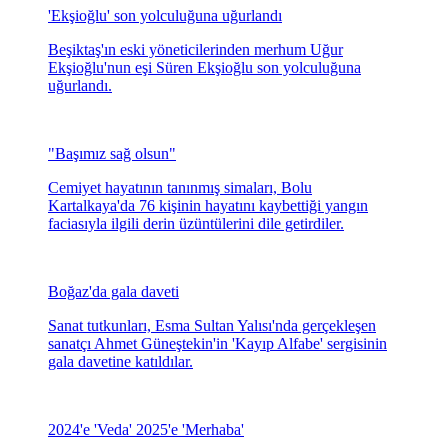
'Ekşioğlu' son yolculuğuna uğurlandı
Beşiktaş'ın eski yöneticilerinden merhum Uğur
Ekşioğlu'nun eşi Süren Ekşioğlu son yolculuğuna
uğurlandı.
"Başımız sağ olsun"
Cemiyet hayatının tanınmış simaları, Bolu
Kartalkaya'da 76 kişinin hayatını kaybettiği yangın
faciasıyla ilgili derin üzüntülerini dile getirdiler.
Boğaz'da gala daveti
Sanat tutkunları, Esma Sultan Yalısı'nda gerçekleşen
sanatçı Ahmet Güneştekin'in 'Kayıp Alfabe' sergisinin
gala davetine katıldılar.
2024'e 'Veda' 2025'e 'Merhaba'