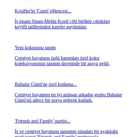
Kosifler'in 'Capri' eğlencesi...
İş insanı Sinan-Melda Kosif çifti birlikte çıktıkları
keyifli tatillerinden kareler paylaştılar.
Yeni kokusunu tanıttı
Cemiyet hayatının ünlü hanımları özel koku
koleksiyonunun tanıtım davetinde bir araya geldi.
Babalar Günü'ne özel kutlama...
Cemiyet hayatının en iyi anlaşan arkadaş grubu Babalar
Günü'nü ailece bir araya gelerek kutladı.
'Friends and Family' partisi...
İş ve cemiyet hayatının tanınmış simaları bir ayakkabı
markasının 'Friends and Family' mottosuyla