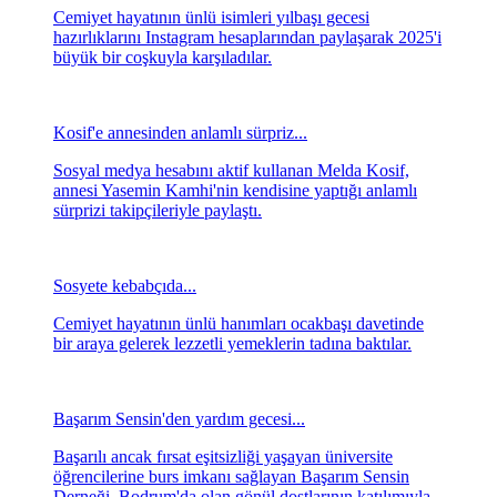
Cemiyet hayatının ünlü isimleri yılbaşı gecesi
hazırlıklarını Instagram hesaplarından paylaşarak 2025'i
büyük bir coşkuyla karşıladılar.
Kosif'e annesinden anlamlı sürpriz...
Sosyal medya hesabını aktif kullanan Melda Kosif,
annesi Yasemin Kamhi'nin kendisine yaptığı anlamlı
sürprizi takipçileriyle paylaştı.
Sosyete kebabçıda...
Cemiyet hayatının ünlü hanımları ocakbaşı davetinde
bir araya gelerek lezzetli yemeklerin tadına baktılar.
Başarım Sensin'den yardım gecesi...
Başarılı ancak fırsat eşitsizliği yaşayan üniversite
öğrencilerine burs imkanı sağlayan Başarım Sensin
Derneği, Bodrum'da olan gönül dostlarının katılımıyla