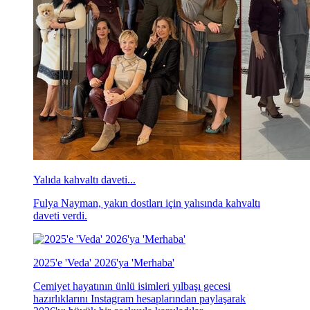
Yalıda kahvaltı daveti...
Fulya Nayman, yakın dostları için yalısında kahvaltı
daveti verdi.
2025'e 'Veda' 2026'ya 'Merhaba'
Cemiyet hayatının ünlü isimleri yılbaşı gecesi
hazırlıklarını Instagram hesaplarından paylaşarak