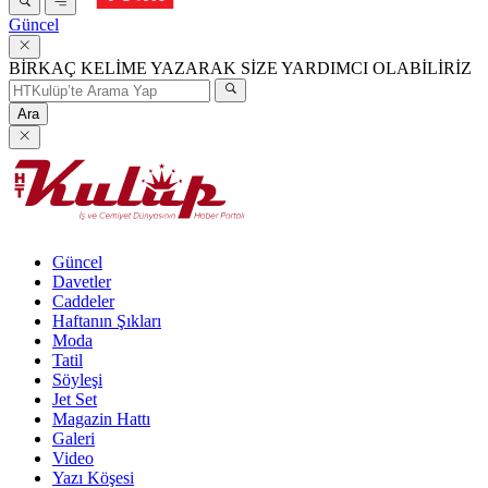
Güncel
BİRKAÇ KELİME YAZARAK SİZE YARDIMCI OLABİLİRİZ
Ara
Güncel
Davetler
Caddeler
Haftanın Şıkları
Moda
Tatil
Söyleşi
Jet Set
Magazin Hattı
Galeri
Video
Yazı Köşesi