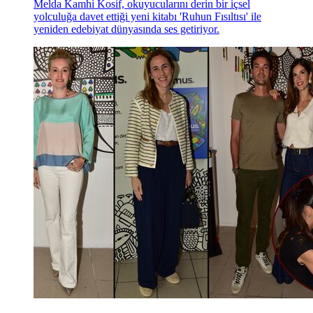
Melda Kamhi Kosif, okuyucularını derin bir içsel
yolculuğa davet ettiği yeni kitabı 'Ruhun Fısıltısı' ile
yeniden edebiyat dünyasında ses getiriyor.