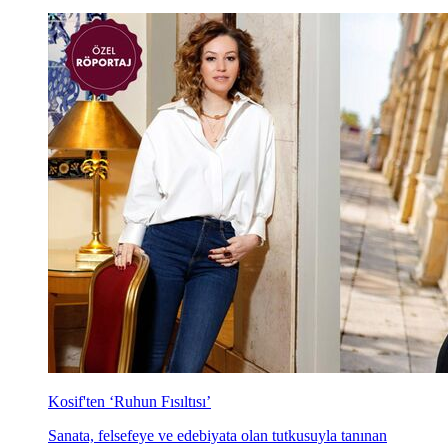
Kosif'ten ‘Ruhun Fısıltısı’
Sanata, felsefeye ve edebiyata olan tutkusuyla tanınan