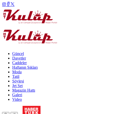
Güncel
Davetler
Caddeler
Haftanın Şıkları
Moda
Tatil
Söyleşi
Jet Set
Magazin Hattı
Galeri
Video