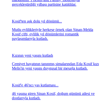
gerçekleştirdiği yılbaşı partisine katıldılar.
Kosif'ten aşk dolu yıl dönümü...
Mutlu evlilikleriyle herkese örnek olan Sinan-Melda
Kosif çifti, evlilik yıl dönümlerini romantik
paylaşımlarıyla kutladı.
Kızının yeni yaşını kutladı
Cemiyet hayatının tanınmış simalarından Eda Kosif kızı
Melis'in yeni yaşını duygusal bir mesajla kutladı.
Kosif'e 46'ncı yaş kutlaması...
46 yaşına giren Sinan Kosif, doğum gününü ailesi ve
dostlarıyla kutladı.