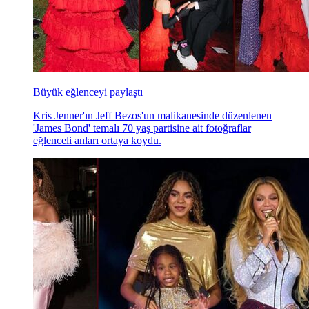
Büyük eğlenceyi paylaştı
Kris Jenner'ın Jeff Bezos'un malikanesinde düzenlenen
'James Bond' temalı 70 yaş partisine ait fotoğraflar
eğlenceli anları ortaya koydu.