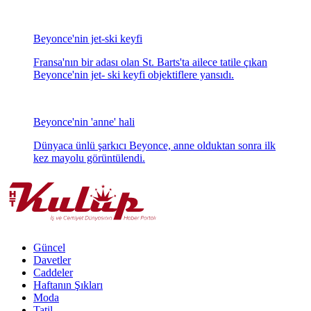
Lezzetli açılış...
Sitare Akdilek'in ev sahipliğinde düzenlenen The
Beyond Restaurant'ın açılışı, sosyete dünyasından ünlü
isimlerin katılımıyla gerçekleşti.
ABD Müzik Ödülleri verildi
40. Amerikan Müzik Ödülleri muhteşem bir geceyle
sahiplerini buldu.
Billboard Ödülleri verildi
BLOOMBERG HT'de canlı yayınlanan müzik
dünyasının en iyilerinin yarıştığı 2012 Billboard Müzik
Ödülleri, sahiplerini buldu.