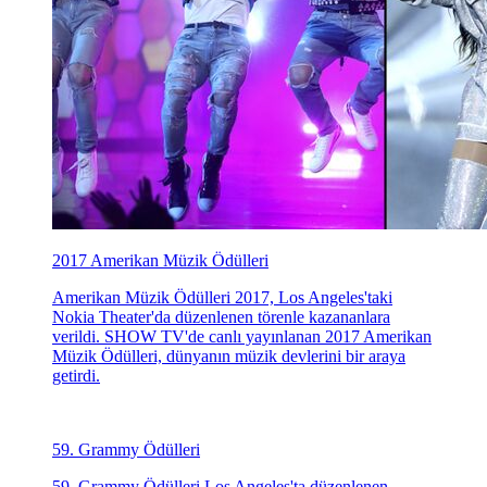
2017 Amerikan Müzik Ödülleri
Amerikan Müzik Ödülleri 2017, Los Angeles'taki
Nokia Theater'da düzenlenen törenle kazananlara
verildi. SHOW TV'de canlı yayınlanan 2017 Amerikan
Müzik Ödülleri, dünyanın müzik devlerini bir araya
getirdi.
59. Grammy Ödülleri
59. Grammy Ödülleri Los Angeles'ta düzenlenen