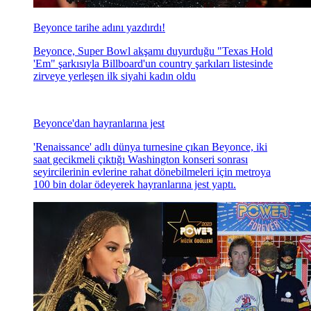
Beyonce tarihe adını yazdırdı!
Beyonce, Super Bowl akşamı duyurduğu "Texas Hold
'Em" şarkısıyla Billboard'un country şarkıları listesinde
zirveye yerleşen ilk siyahi kadın oldu
Beyonce'dan hayranlarına jest
'Renaissance' adlı dünya turnesine çıkan Beyonce, iki
saat gecikmeli çıktığı Washington konseri sonrası
seyircilerinin evlerine rahat dönebilmeleri için metroya
100 bin dolar ödeyerek hayranlarına jest yaptı.