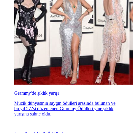
Galaya damga vurdular
Metropolitan Müzesi Kostüm Enstütüsü Galası, kırmızı
halıda güzeller geçidine sahne oldu.
MET gala 2015...
Metropolitan Müzesi Kostüm Enstütüsü Galası dün
akşam New York'ta muhteşem bir organizasyonla
gerçekleşti.