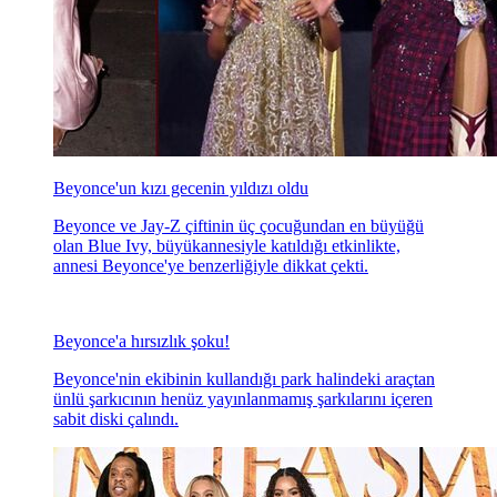
Beyonce'un kızı gecenin yıldızı oldu
Beyonce ve Jay-Z çiftinin üç çocuğundan en büyüğü
olan Blue Ivy, büyükannesiyle katıldığı etkinlikte,
annesi Beyonce'ye benzerliğiyle dikkat çekti.
Beyonce'a hırsızlık şoku!
Beyonce'nin ekibinin kullandığı park halindeki araçtan
ünlü şarkıcının henüz yayınlanmamış şarkılarını içeren
sabit diski çalındı.