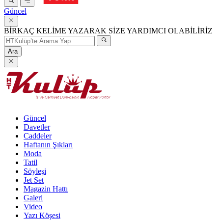
Güncel
BİRKAÇ KELİME YAZARAK SİZE YARDIMCI OLABİLİRİZ
Ara
Güncel
Davetler
Caddeler
Haftanın Şıkları
Moda
Tatil
Söyleşi
Jet Set
Magazin Hattı
Galeri
Video
Yazı Köşesi