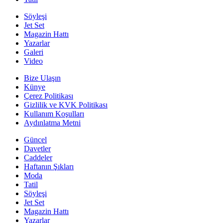
Billboard heyecanı başlıyor
Birbirinden ünlü yıldızların ödül almak için yarışacağı
Billboard Müzik Ödülleri töreni, Bloomberg HT'den