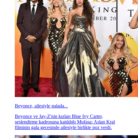
Beyonce, ailesiyle galada...
Beyonce ve Jay-Z'nin kızları Blue Ivy Carter,
seslendirme kadrosuna katıldığı Mufasa: Aslan Kral
filminin gala gecesinde ailesiyle birlikte poz verdi.