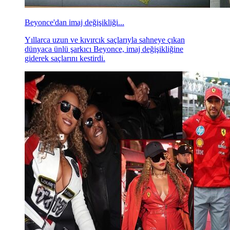
Beyonce'dan imaj değişikliği...
Yıllarca uzun ve kıvırcık saçlarıyla sahneye çıkan
dünyaca ünlü şarkıcı Beyonce, imaj değişikliğine
giderek saçlarını kestirdi.