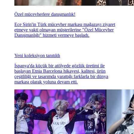
Özel mücevherlere danışmanlık!
Ece Şirin'in Türk mücevher markası mağazayı ziyaret
etmeye vakti olmayan müşterilerine "Özel Mücevher
Danışmanlığı" hizmeti vermeye başladı.
Yeni koleksiyon tanıtıldı
İspanya'da küçük bir atölyede gözlük üretimi ile
başlayan Etnia Barcelona hikayesi, kalitesi, ürün
çeşitliliği ve tasarımda yarattığı farklarla bir dünya
markası olarak yoluna devam etti.