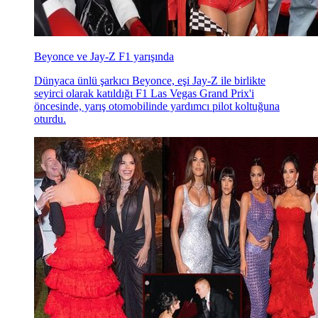
Beyonce ve Jay-Z F1 yarışında
Dünyaca ünlü şarkıcı Beyonce, eşi Jay-Z ile birlikte
seyirci olarak katıldığı F1 Las Vegas Grand Prix'i
öncesinde, yarış otomobilinde yardımcı pilot koltuğuna
oturdu.