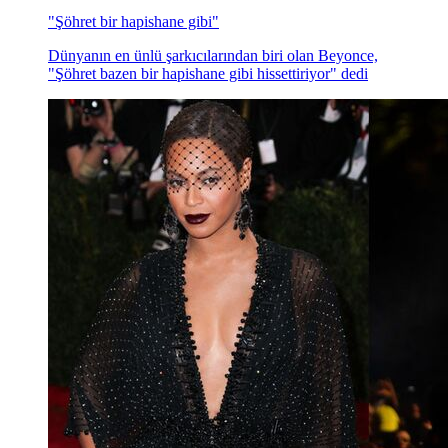
"Şöhret bir hapishane gibi"
Dünyanın en ünlü şarkıcılarından biri olan Beyonce,
"Şöhret bazen bir hapishane gibi hissettiriyor" dedi