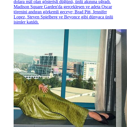
dolara mâl olan gösterişli düğünü, ünlü akınına uğradı.
Madison Square Garden'da gerçekleşen ve adeta Oscar
törenini andıran görkemli geceye; Brad Pitt, Jennifer
Lopez, Steven Spielberg ve Beyonce gibi dünyaca ünlü
isimler katıldı.