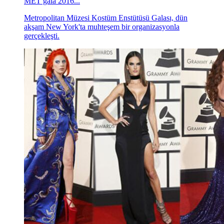
MET gala 2016...
Metropolitan Müzesi Kostüm Enstütüsü Galası, dün
akşam New York'ta muhteşem bir organizasyonla
gerçekleşti.