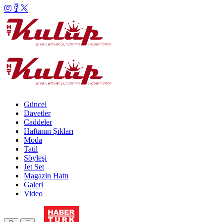
Güncel
Davetler
Caddeler
Haftanın Şıkları
Moda
Tatil
Söyleşi
Jet Set
Magazin Hattı
Galeri
Video