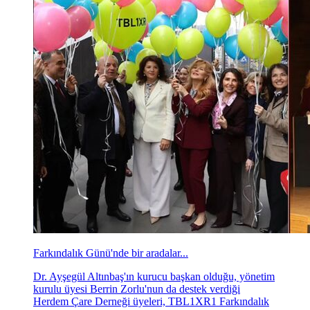
Farkındalık Günü'nde bir aradalar...
Dr. Ayşegül Altınbaş'ın kurucu başkan olduğu, yönetim
kurulu üyesi Berrin Zorlu'nun da destek verdiği
Herdem Çare Derneği üyeleri, TBL1XR1 Farkındalık