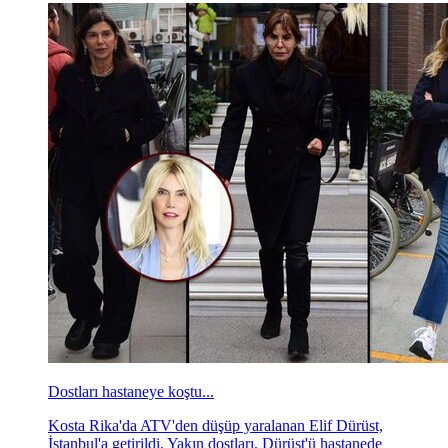
Dostları hastaneye koştu...
Kosta Rika'da ATV'den düşüp yaralanan Elif Dürüst,
İstanbul'a getirildi. Yakın dostları, Dürüst'ü hastanede