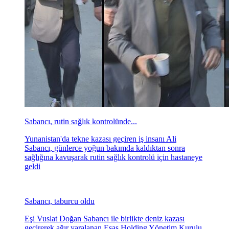
Sabancı, rutin sağlık kontrolünde...
Yunanistan'da tekne kazası geçiren iş insanı Ali
Sabancı, günlerce yoğun bakımda kaldıktan sonra
sağlığına kavuşarak rutin sağlık kontrolü için hastaneye
geldi
Sabancı, taburcu oldu
Eşi Vuslat Doğan Sabancı ile birlikte deniz kazası
geçirerek ağır yaralanan Esas Holding Yönetim Kurulu