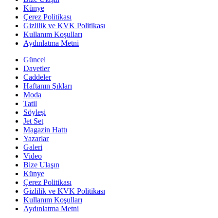
insanı Hacı Sabancı ile Nazlı Sabancı çifti bebeklerini
kucaklarına aldı.
Madonna'dan sevenlerine açıklama
Geçtiğimiz hafta "ciddi bir bakteriyel enfeksiyon"
nedeniyle kaldırıldığı hastaneden taburcu olan
Madonna, sağlık durumu hakkında açıklamalarda
bulundu
Arsel'e “Onursal Üye” unvanı!
Türk Hemşireler Derneği, Vehbi Koç Vakfı Yönetim
Kurulu Başkanı Semahat Arsel'e "Onursal Üye" unvanı
verdi.
Korkmaz Karaca taburcu oluyor!
Cumhurbaşkanlığı Ekonomi Politikaları Kurulu üyesi