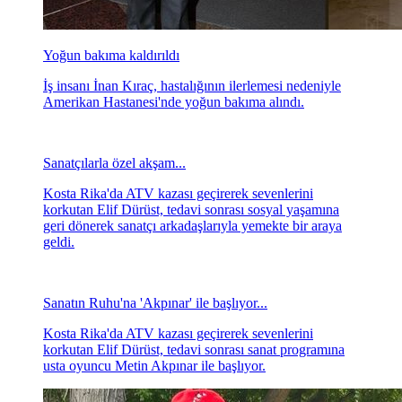
Yoğun bakıma kaldırıldı
İş insanı İnan Kıraç, hastalığının ilerlemesi nedeniyle
Amerikan Hastanesi'nde yoğun bakıma alındı.
Sanatçılarla özel akşam...
Kosta Rika'da ATV kazası geçirerek sevenlerini
korkutan Elif Dürüst, tedavi sonrası sosyal yaşamına
geri dönerek sanatçı arkadaşlarıyla yemekte bir araya
geldi.
Sanatın Ruhu'na 'Akpınar' ile başlıyor...
Kosta Rika'da ATV kazası geçirerek sevenlerini
korkutan Elif Dürüst, tedavi sonrası sanat programına
usta oyuncu Metin Akpınar ile başlıyor.