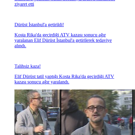
ziyaret etti
Dürüst İstanbul'a getirildi!
Kosta Rika'da geçirdiği ATV kazası sonucu ağır
yaralanan Elif Dürüst İstanbul'a getirilerek tedaviye
alındı.
Talihsiz kaza!
Elif Dürüst tatil yaptığı Kosta Rika'da geçirdiği ATV
kazası sonucu ağır yaralandı.