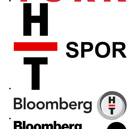
Koç Holding Şeref Başkanı Rahmi M. Koç bugün,
koronavirüs dolayısıyla tedavi gördüğü hastaneden
taburcu oldu
Koç koronavirüse yakalandı!
Koç Holding A.Ş. Şeref Başkanı ve Yönetim Kurulu
üyesi Rahmi Koç'un yeni tip koronavirüs testinin pozitif
çıktığı öğrenildi.
Ünlü modacı hayatını kaybetti
Tasarımcı ve lüks moda markası Kenzo'nun kurucusu
Kenzo Takada 81 yaşında koronavirüsten hayatını
kaybetti.