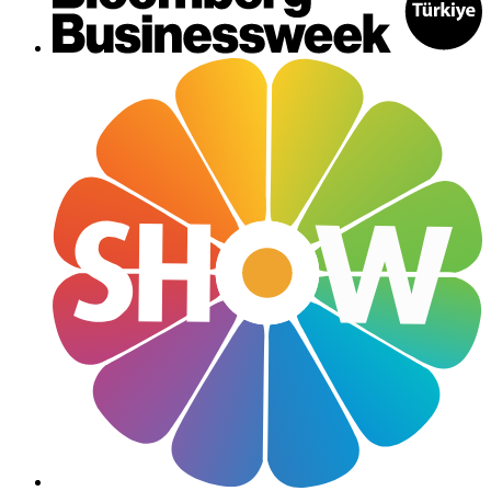
Güncel
Davetler
Caddeler
Haftanın Şıkları
Moda
Tatil
Söyleşi
Jet Set
Magazin Hattı
Yazarlar
Galeri
Video
Bize Ulaşın
Künye
Çerez Politikası
Gizlilik ve KVK Politikası
Kullanım Koşulları
Aydınlatma Metni
Güncel
Davetler
Caddeler