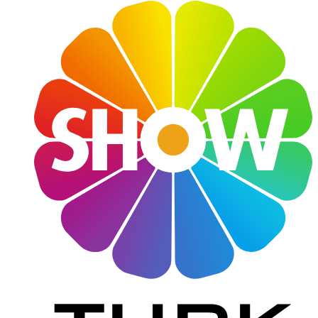
Haftanın Şıkları
Moda
Tatil
Söyleşi
Jet Set
Magazin Hattı
Yazarlar
Galeri
Video
Bize Ulaşın
Künye
Çerez Politikası
Gizlilik ve KVK Politikası
Kullanım Koşulları
Aydınlatma Metni
Bizi Takip Edin