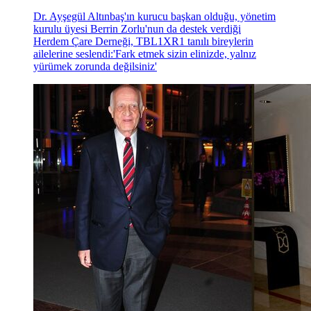
Dr. Ayşegül Altınbaş'ın kurucu başkan olduğu, yönetim
kurulu üyesi Berrin Zorlu'nun da destek verdiği
Herdem Çare Derneği, TBL1XR1 tanılı bireylerin
ailelerine seslendi:'Fark etmek sizin elinizde, yalnız
yürümek zorunda değilsiniz'