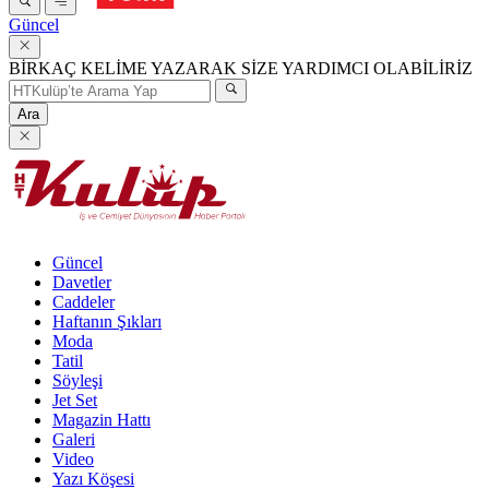
Güncel
BİRKAÇ KELİME YAZARAK SİZE YARDIMCI OLABİLİRİZ
Ara
Güncel
Davetler
Caddeler
Haftanın Şıkları
Moda
Tatil
Söyleşi
Jet Set
Magazin Hattı
Galeri
Video
Yazı Köşesi