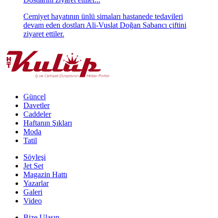
Cemiyet hayatının ünlü simaları hastanede tedavileri
devam eden dostları Ali-Vuslat Doğan Sabancı çiftini
ziyaret ettiler.
İş dünyası hastanede...
Geçirdikleri kaza nedeniyle hastanede tedavileri devam
eden Ali ve Vuslat Doğan Sabancı çiftini dostları yalnız
bırakmıyor.
Talihsiz kaza!
Esas Holding Yönetim Kurulu Başkanı Ali Sabancı eşi
ile birlikte Yunanistan'ın Leros Adası'nda denizde kaza
geçirdi.
Sabancı çifti kızlarına kavuştu!
İki yıl önce görkemli bir düğün töreniyle evlenen iş