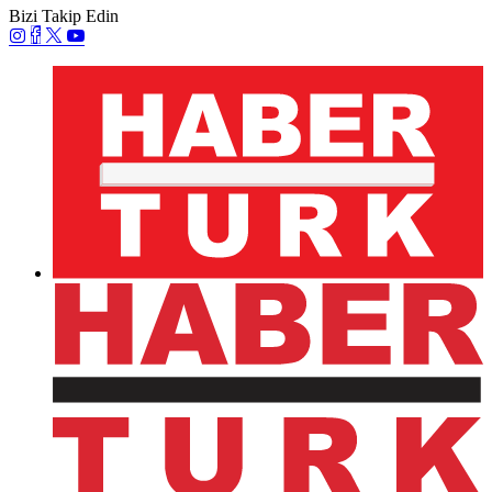
Korkmaz Karaca, geçirdiği Divertikülit ameliyatı
sonrası 31 Mart Perşembe günü taburcu olacak.
Aşıklar'ın bebek sevinci
İş insanı Murat Aşık ve eşi Gökçen Paprika Aşık'ın
ikizleri Boğaç ve Bella dünyaya gözlerini açtı.
Simavi koronavirüse yakalandı!
Cemiyet hayatının seçkin simalarından Çiğdem Simavi
koronavirüse yakalandı.
Boyner Ailesi'nin acı günü!
İş insanı Osman Boyner'in eşi ve Cem Boyner'in annesi
Ayten Boyner dün hayata gözlerini yumdu.
Koronavirüse yakalanan Koç, taburcu oldu