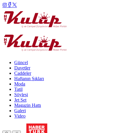
Güncel
Davetler
Caddeler
Haftanın Şıkları
Moda
Tatil
Söyleşi
Jet Set
Magazin Hattı
Galeri
Video