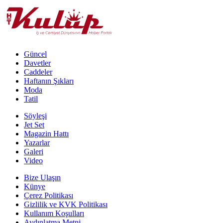
Güncel
Davetler
Caddeler
Haftanın Şıkları
Moda
Tatil
Söyleşi
Jet Set
Magazin Hattı
Yazarlar
Galeri
Video
Bize Ulaşın
Künye
Çerez Politikası
Gizlilik ve KVK Politikası
Kullanım Koşulları
Aydınlatma Metni