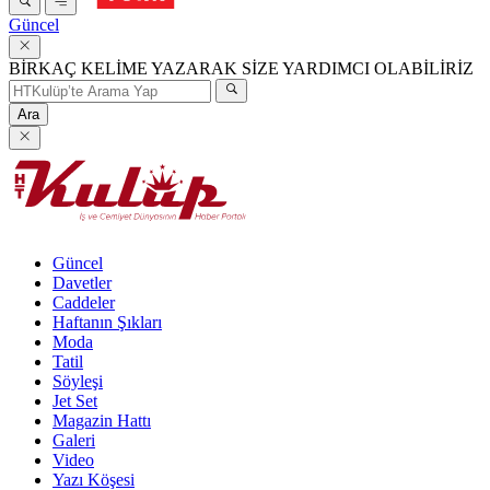
Güncel
BİRKAÇ KELİME YAZARAK SİZE YARDIMCI OLABİLİRİZ
Ara
Güncel
Davetler
Caddeler
Haftanın Şıkları
Moda
Tatil
Söyleşi
Jet Set
Magazin Hattı
Galeri
Video
Yazı Köşesi