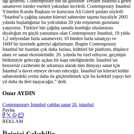
ilgi gösterdi. Contemporary'nin ilk gününde Tersane İstanbul'a gelen
sanatsever isimler eserleri yakından inceledi. Contemporary Istanbul
Yönetim Kurulu Başkanı ve kurucusu Ali Güreli şunları söyledi:
“İstanbul’u çağdaş sanatın küresel sahnesine taşıma hayaliyle 2005
yılında başladığımız bu yolculukta 20 yıla erişmenin gururunu
yaşıyoruz. Türkiye’nin çağdaş sanatla kurduğu uluslararası
diyaloğun en güçlü yansıması olan Contemporary Istanbul, 19 yılda
1,2 milyondan fazla sanatseveri, 10 binden fazla sanatçıyı ve
1600’ün üzerinde galeriyi ağırlamıştır. Bugün Contemporary
Istanbul bir fuardan çok daha fazlası, kültürel bir platform, düşünce
alanı ve sanat ekosistemidir. 20. yılında bu özel edisyon, geçmişin
birikimiyle geleceğe açılan bir kapı niteliğindedir. İstanbul’un
benzersiz cazibesini de arkamıza alarak tüm dünyayı sanat için
İstanbul’a davet etmeye devam edeceğiz. İstanbul’un küresel kültür
sahnesindeki yerini daha da güçlendirmek için bu kolektif yapıyı her
yıl daha da ileri taşıyacağız.” dedi.
Onur AYDIN
Contemporary İstanbul
çağdaş sanat
20.
istanbul
Paylaş
REKLAM