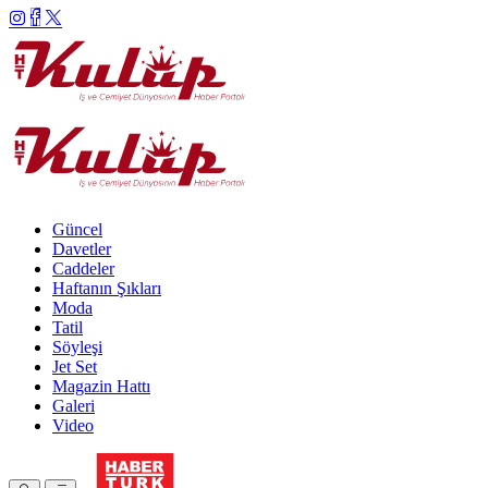
Güncel
Davetler
Caddeler
Haftanın Şıkları
Moda
Tatil
Söyleşi
Jet Set
Magazin Hattı
Galeri
Video