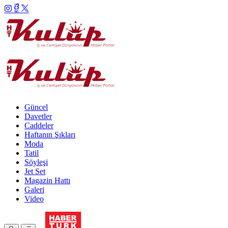
Güncel
Davetler
Caddeler
Haftanın Şıkları
Moda
Tatil
Söyleşi
Jet Set
Magazin Hattı
Galeri
Video