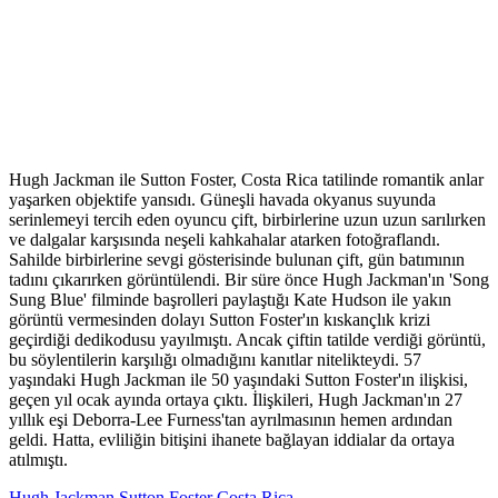
Hugh Jackman ile Sutton Foster, Costa Rica tatilinde romantik anlar
yaşarken objektife yansıdı. Güneşli havada okyanus suyunda
serinlemeyi tercih eden oyuncu çift, birbirlerine uzun uzun sarılırken
ve dalgalar karşısında neşeli kahkahalar atarken fotoğraflandı.
Sahilde birbirlerine sevgi gösterisinde bulunan çift, gün batımının
tadını çıkarırken görüntülendi. Bir süre önce Hugh Jackman'ın 'Song
Sung Blue' filminde başrolleri paylaştığı Kate Hudson ile yakın
görüntü vermesinden dolayı Sutton Foster'ın kıskançlık krizi
geçirdiği dedikodusu yayılmıştı. Ancak çiftin tatilde verdiği görüntü,
bu söylentilerin karşılığı olmadığını kanıtlar nitelikteydi. 57
yaşındaki Hugh Jackman ile 50 yaşındaki Sutton Foster'ın ilişkisi,
geçen yıl ocak ayında ortaya çıktı. İlişkileri, Hugh Jackman'ın 27
yıllık eşi Deborra-Lee Furness'tan ayrılmasının hemen ardından
geldi. Hatta, evliliğin bitişini ihanete bağlayan iddialar da ortaya
atılmıştı.
Hugh Jackman
Sutton Foster
Costa Rica