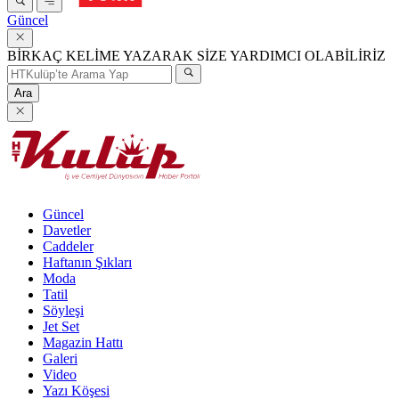
Güncel
BİRKAÇ KELİME YAZARAK SİZE YARDIMCI OLABİLİRİZ
Ara
Güncel
Davetler
Caddeler
Haftanın Şıkları
Moda
Tatil
Söyleşi
Jet Set
Magazin Hattı
Galeri
Video
Yazı Köşesi