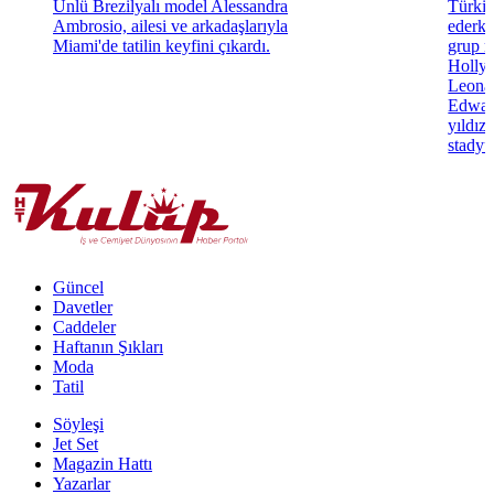
Ünlü Brezilyalı model Alessandra
Türki
Ambrosio, ailesi ve arkadaşlarıyla
ederke
Miami'de tatilin keyfini çıkardı.
grup m
Hollyw
Leonar
Edwar
yıldız
stadyu
Güncel
Davetler
Caddeler
Haftanın Şıkları
Moda
Tatil
Söyleşi
Jet Set
Magazin Hattı
Yazarlar