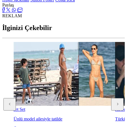
Paylaş
REKLAM
İlginizi Çekebilir
Jet Set
Jet Set
Ünlü model ailesiyle tatilde
Türkiy