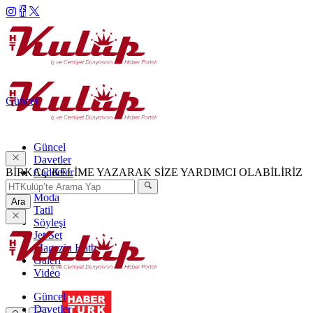
Güncel
Güncel
Davetler
BİRKAÇ KELİME YAZARAK SİZE YARDIMCI OLABİLİRİZ
Caddeler
Haftanın Şıkları
Moda
Ara
Tatil
Söyleşi
Jet Set
Magazin Hattı
Galeri
Video
Güncel
Davetler