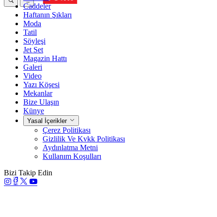
Caddeler
Haftanın Şıkları
Moda
Tatil
Söyleşi
Jet Set
Magazin Hattı
Galeri
Video
Yazı Köşesi
Mekanlar
Bize Ulaşın
Künye
Yasal İçerikler
Çerez Politikası
Gizlilik Ve Kvkk Politikası
Aydınlatma Metni
Kullanım Koşulları
Bizi Takip Edin