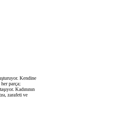
luşturuyor. Kendine
 her parça;
 taşıyor. Kadınının
sı, zarafeti ve