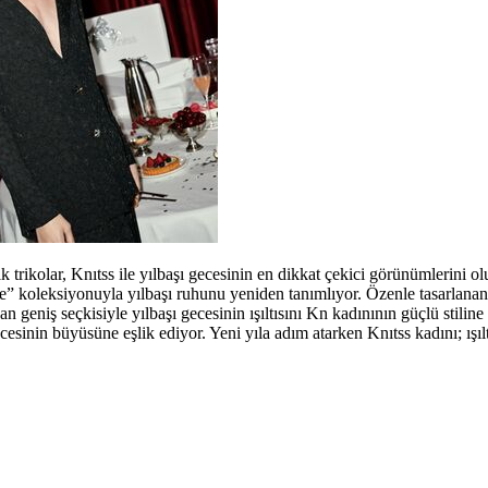
k trikolar, Knıtss ile yılbaşı gecesinin en dikkat çekici görünümlerini o
e” koleksiyonuyla yılbaşı ruhunu yeniden tanımlıyor. Özenle tasarlanan
nan geniş seçkisiyle yılbaşı gecesinin ışıltısını Kn kadınının güçlü stiline
inin büyüsüne eşlik ediyor. Yeni yıla adım atarken Knıtss kadını; ışıltı