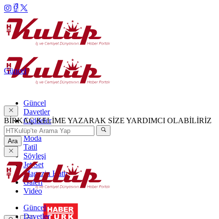
Güncel
Güncel
Davetler
BİRKAÇ KELİME YAZARAK SİZE YARDIMCI OLABİLİRİZ
Caddeler
Haftanın Şıkları
Moda
Ara
Tatil
Söyleşi
Jet Set
Magazin Hattı
Galeri
Video
Güncel
Davetler