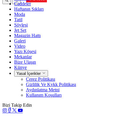
Caddeler
Haftanın Şıkları
Moda
Tatil
Söyleşi
Jet Set
Magazin Hattı
Galeri
Video
Yazı Köşesi
Mekanlar
Bize Ulaşın
Künye
Yasal İçerikler
Çerez Politikası
Gizlilik Ve Kvkk Politikası
Aydınlatma Metni
Kullanım Koşulları
Bizi Takip Edin