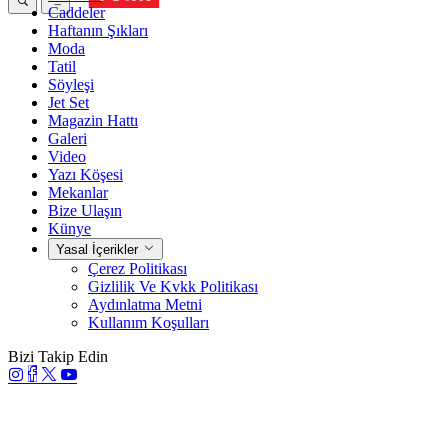
Caddeler
Haftanın Şıkları
Moda
Tatil
Söyleşi
Jet Set
Magazin Hattı
Galeri
Video
Yazı Köşesi
Mekanlar
Bize Ulaşın
Künye
Yasal İçerikler
Çerez Politikası
Gizlilik Ve Kvkk Politikası
Aydınlatma Metni
Kullanım Koşulları
Bizi Takip Edin