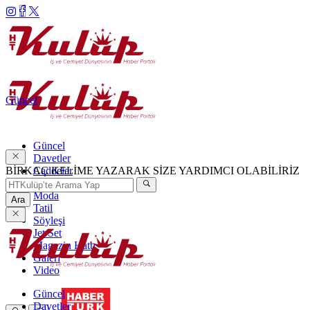
Güncel
Güncel
Davetler
BİRKAÇ KELİME YAZARAK SİZE YARDIMCI OLABİLİRİZ
Caddeler
Haftanın Şıkları
Moda
Ara
Tatil
Söyleşi
Jet Set
Magazin Hattı
Galeri
Video
Güncel
Davetler