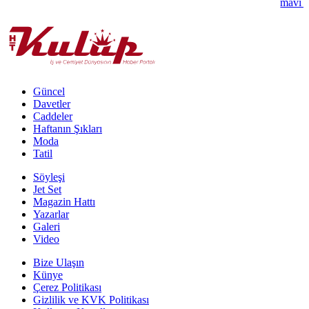
mavi k
Güncel
Davetler
Caddeler
Haftanın Şıkları
Moda
Tatil
Söyleşi
Jet Set
Magazin Hattı
Yazarlar
Galeri
Video
Bize Ulaşın
Künye
Çerez Politikası
Gizlilik ve KVK Politikası