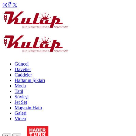
Güncel
Davetler
Caddeler
Haftanın Şıkları
Moda
Tatil
Söyleşi
Jet Set
Magazin Hattı
Galeri
Video