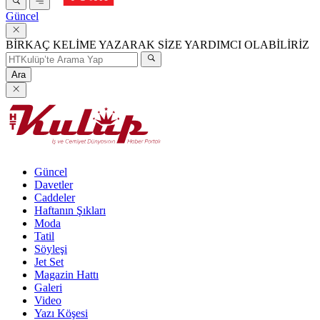
Güncel
BİRKAÇ KELİME YAZARAK SİZE YARDIMCI OLABİLİRİZ
Ara
Güncel
Davetler
Caddeler
Haftanın Şıkları
Moda
Tatil
Söyleşi
Jet Set
Magazin Hattı
Galeri
Video
Yazı Köşesi