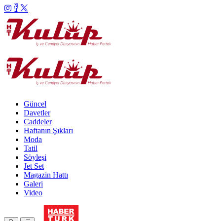
Güncel
Davetler
Caddeler
Haftanın Şıkları
Moda
Tatil
Söyleşi
Jet Set
Magazin Hattı
Galeri
Video