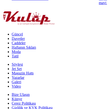
mavi k
Güncel
Davetler
Caddeler
Haftanın Şıkları
Moda
Tatil
Söyleşi
Jet Set
Magazin Hattı
Yazarlar
Galeri
Video
Bize Ulaşın
Künye
Çerez Politikası
Gizlilik ve KVK Politikası