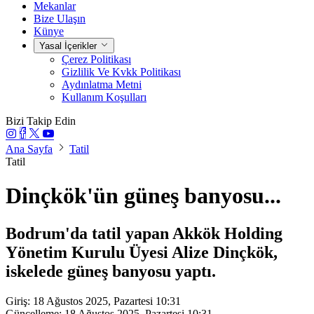
Mekanlar
Bize Ulaşın
Künye
Yasal İçerikler
Çerez Politikası
Gizlilik Ve Kvkk Politikası
Aydınlatma Metni
Kullanım Koşulları
Bizi Takip Edin
Ana Sayfa
Tatil
Tatil
Dinçkök'ün güneş banyosu...
Bodrum'da tatil yapan Akkök Holding
Yönetim Kurulu Üyesi Alize Dinçkök,
iskelede güneş banyosu yaptı.
Giriş: 18 Ağustos 2025, Pazartesi 10:31
Güncelleme: 18 Ağustos 2025, Pazartesi 10:31