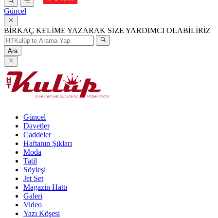
Güncel
BİRKAÇ KELİME YAZARAK SİZE YARDIMCI OLABİLİRİZ
Ara
Güncel
Davetler
Caddeler
Haftanın Şıkları
Moda
Tatil
Söyleşi
Jet Set
Magazin Hattı
Galeri
Video
Yazı Köşesi