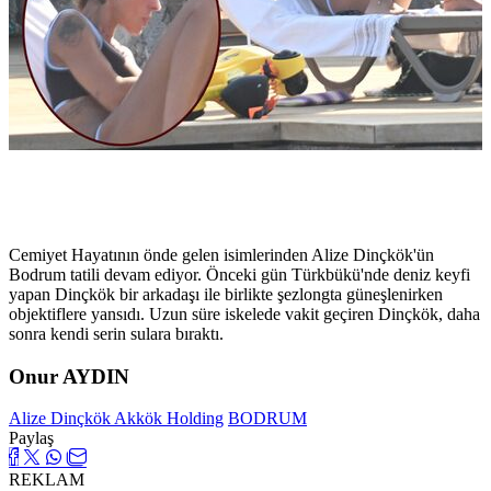
Cemiyet Hayatının önde gelen isimlerinden Alize Dinçkök'ün
Bodrum tatili devam ediyor. Önceki gün Türkbükü'nde deniz keyfi
yapan Dinçkök bir arkadaşı ile birlikte şezlongta
güneşlenirken
objektiflere yansıdı. Uzun süre iskelede vakit geçiren Dinçkök, daha
sonra kendi serin sulara bıraktı.
Onur AYDIN
Alize Dinçkök
Akkök Holding
BODRUM
Paylaş
REKLAM