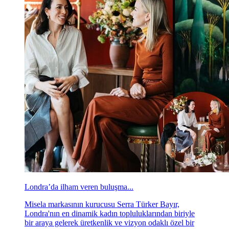
Londra’da ilham veren buluşma...
Misela markasının kurucusu Serra Türker Bayır,
Londra'nın en dinamik kadın topluluklarından biriyle
bir araya gelerek üretkenlik ve vizyon odaklı özel bir