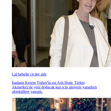
Lal bebeğe ciciler aldı
İşadamı Kerem Türker'in eşi Aslı Hotiç Türker,
Akmerkez'de yeni doğacak kızı için alışveriş yaparken
objektiflere yansıdı.