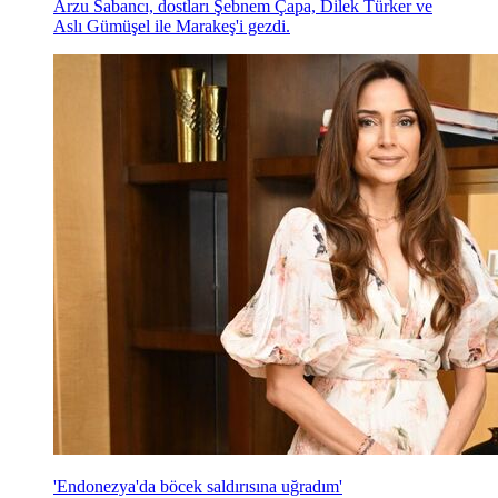
Arzu Sabancı, dostları Şebnem Çapa, Dilek Türker ve
Aslı Gümüşel ile Marakeş'i gezdi.
'Endonezya'da böcek saldırısına uğradım'