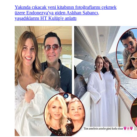
Yakında çıkacak yeni kitabının fotoğraflarını çekmek
üzere Endonezya'ya giden Aslıhan Sabancı,
yaşadıklarını HT Kulüp'e anlattı