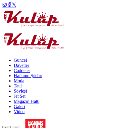
Güncel
Davetler
Caddeler
Haftanın Şıkları
Moda
Tatil
Söyleşi
Jet Set
Magazin Hattı
Galeri
Video