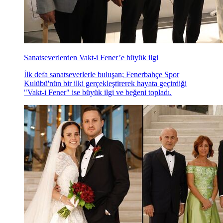
Sanatseverlerden Vakt-i Fener’e büyük ilgi
İlk defa sanatseverlerle buluşan; Fenerbahçe Spor
Kulübü'nün bir ilki gerçekleştirerek hayata geçirdiği
"Vakt-i Fener" ise büyük ilgi ve beğeni topladı.