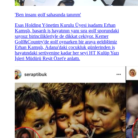
'Ben insanı golf sahasında tanırım'
Esas Holding Yönetim Kurulu Üyesi işadamı Erhan
Kamışlı, başarılı iş hayatının yanı sıra golf sporundaki
sayısız birincilikleriyle de dikkat çekiyor. Kemer
Golf&Country'de golf oynarken bir araya geldiğimiz
Erhan Kamışlı, Adana'daki çocukluk günlerinden iş
hayatındaki serüvenine kadar her şeyi HT Kulüp Yazı
İşleri Müdürü Reşit Özet'e anlattı.