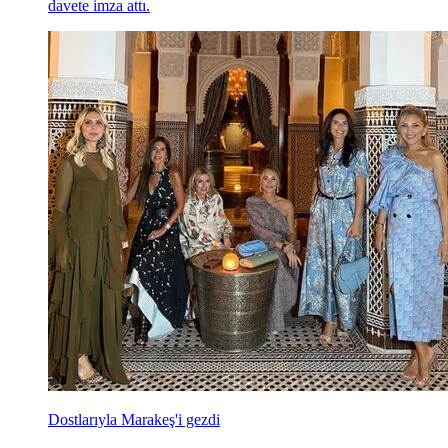
davete imza attı.
Dostlarıyla Marakeş'i gezdi