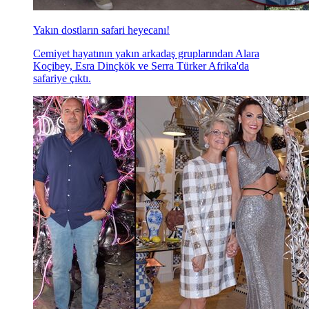
Yakın dostların safari heyecanı!
Cemiyet hayatının yakın arkadaş gruplarından Alara
Koçibey, Esra Dinçkök ve Serra Türker Afrika'da
safariye çıktı.