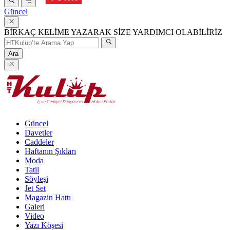
Güncel
BİRKAÇ KELİME YAZARAK SİZE YARDIMCI OLABİLİRİZ
Ara
Güncel
Davetler
Caddeler
Haftanın Şıkları
Moda
Tatil
Söyleşi
Jet Set
Magazin Hattı
Galeri
Video
Yazı Köşesi