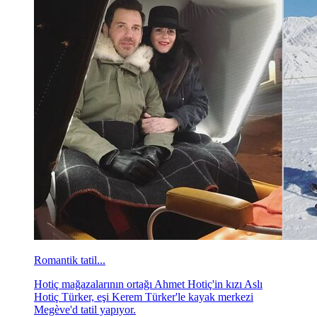
Romantik tatil...
Hotiç mağazalarının ortağı Ahmet Hotiç'in kızı Aslı
Hotiç Türker, eşi Kerem Türker'le kayak merkezi
Megève'd tatil yapıyor.