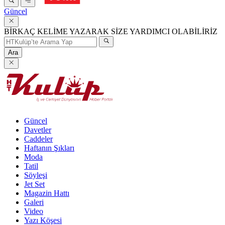
Güncel
BİRKAÇ KELİME YAZARAK SİZE YARDIMCI OLABİLİRİZ
Ara
Güncel
Davetler
Caddeler
Haftanın Şıkları
Moda
Tatil
Söyleşi
Jet Set
Magazin Hattı
Galeri
Video
Yazı Köşesi