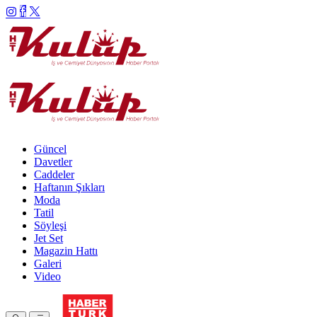
Güncel
Davetler
Caddeler
Haftanın Şıkları
Moda
Tatil
Söyleşi
Jet Set
Magazin Hattı
Galeri
Video