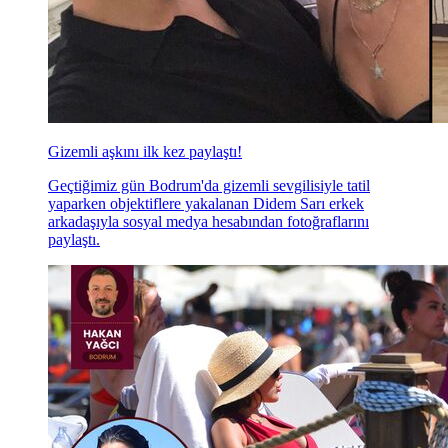
Gizemli aşkını ilk kez paylaştı!
Geçtiğimiz gün Bodrum'da gizemli sevgilisiyle tatil
yaparken objektiflere yakalanan Didem Sarı erkek
arkadaşıyla sosyal medya hesabından fotoğraflarını
paylaştı.