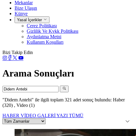
Mekanlar
Bize Ulaşın
Künye
Yasal İçerikler
Çerez Politikası
Gizlilik Ve Kvkk Politikası
Aydınlatma Metni
Kullanım Koşulları
Bizi Takip Edin
Arama Sonuçları
"Didem Antebi"
ile ilgili toplam 321 adet sonuç bulundu:
Haber
(320)
,
Video (1)
HABER
VİDEO
GALERİ
YAZI
TÜMÜ