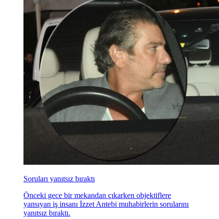
Soruları yanıtsız bıraktı
Önceki gece bir mekandan çıkarken objektiflere
yansıyan iş insanı İzzet Antebi muhabirlerin sorularını
yanıtsız bıraktı.