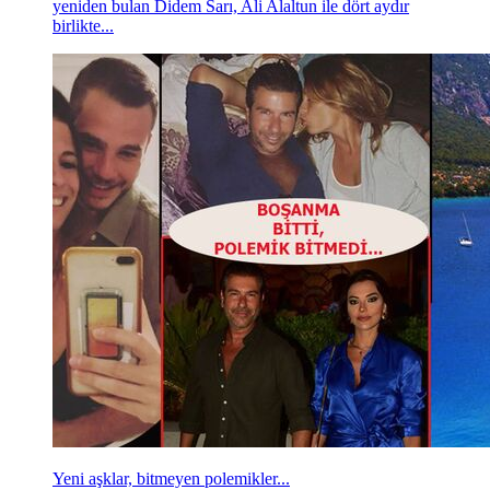
yeniden bulan Didem Sarı, Ali Alaltun ile dört aydır
birlikte...
Yeni aşklar, bitmeyen polemikler...