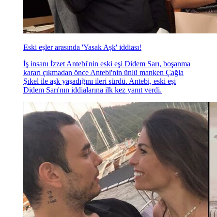
Eski eşler arasında 'Yasak Aşk' iddiası!
İş insanı İzzet Antebi'nin eski eşi Didem Sarı, boşanma
kararı çıkmadan önce Antebi'nin ünlü manken Çağla
Şıkel ile aşk yaşadığını ileri sürdü. Antebi, eski eşi
Didem Sarı'nın iddialarına ilk kez yanıt verdi.