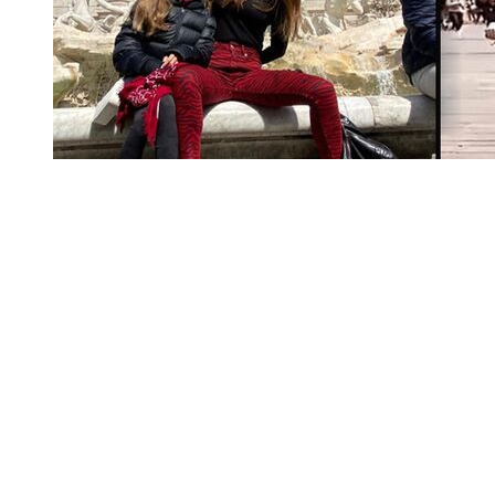
İtalya eğlencesi...
Genç sosyetik Didem Sarı çocuklarıyla birlikte İtalya'da
tatil yaptı.
Didem Antebi'yle özel röportaj...