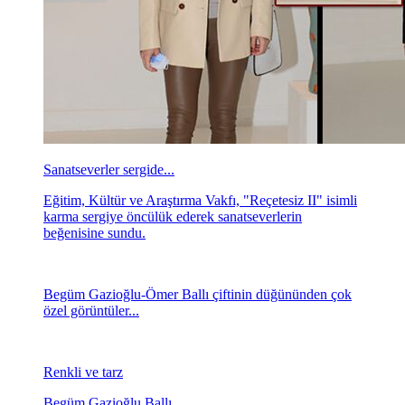
Sanatseverler sergide...
Eğitim, Kültür ve Araştırma Vakfı, "Reçetesiz II" isimli
karma sergiye öncülük ederek sanatseverlerin
beğenisine sundu.
Begüm Gazioğlu-Ömer Ballı çiftinin düğününden çok
özel görüntüler...
Renkli ve tarz
Begüm Gazioğlu Ballı