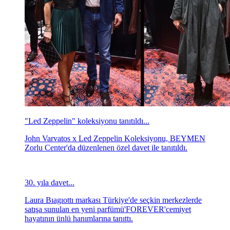
"Led Zeppelin" koleksiyonu tanıtıldı...
John Varvatos x Led Zeppelin Koleksiyonu, BEYMEN
Zorlu Center'da düzenlenen özel davet ile tanıtıldı.
30. yıla davet...
Laura Bıagıottı markası Türkiye'de seçkin merkezlerde
satışa sunulan en yeni parfümü'FOREVER'cemiyet
hayatının ünlü hanımlarına tanıttı.