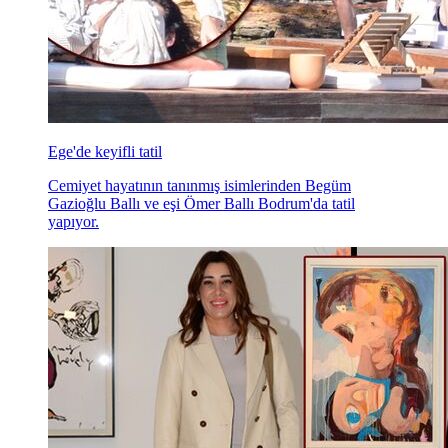
Ege'de keyifli tatil
Cemiyet hayatının tanınmış isimlerinden Begüm
Gazioğlu Ballı ve eşi Ömer Ballı Bodrum'da tatil
yapıyor.