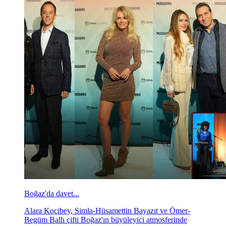
Boğaz'da davet...
Alara Koçibey, Simla-Hüsamettin Bayazıt ve Ömer-
Begüm Ballı çifti Boğaz'ın büyüleyici atmosferinde