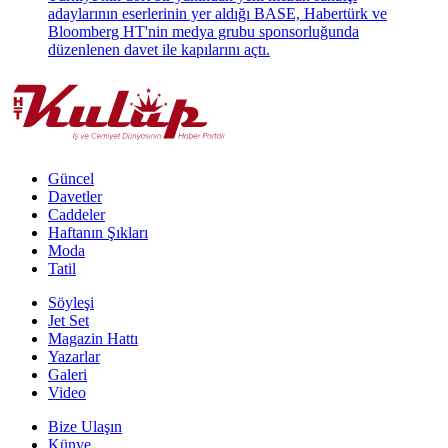
adaylarının eserlerinin yer aldığı BASE, Habertürk ve
Bloomberg HT'nin medya grubu sponsorluğunda
düzenlenen davet ile kapılarını açtı.
Güncel
Davetler
Caddeler
Haftanın Şıkları
Moda
Tatil
Söyleşi
Jet Set
Magazin Hattı
Yazarlar
Galeri
Video
Bize Ulaşın
Künye