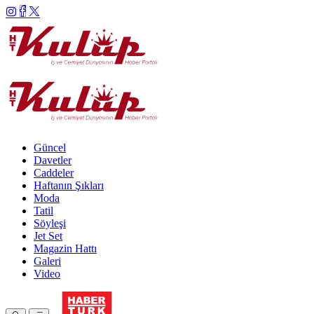
Güncel
Davetler
Caddeler
Haftanın Şıkları
Moda
Tatil
Söyleşi
Jet Set
Magazin Hattı
Galeri
Video