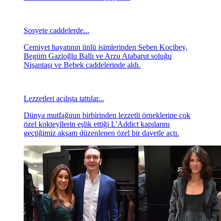
Sosyete caddelerde...
Cemiyet hayatının ünlü isimlerinden Seben Koçibey,
Begüm Gazioğlu Ballı ve Arzu Atabarut soluğu
Nişantaşı ve Bebek caddelerinde aldı.
Lezzetleri açılışta tattılar...
Dünya mutfağının birbirinden lezzetli örneklerine çok
özel kokteyllerin eşlik ettiği L'Addict kapılarını
geçtiğimiz akşam düzenlenen özel bir davetle açtı.