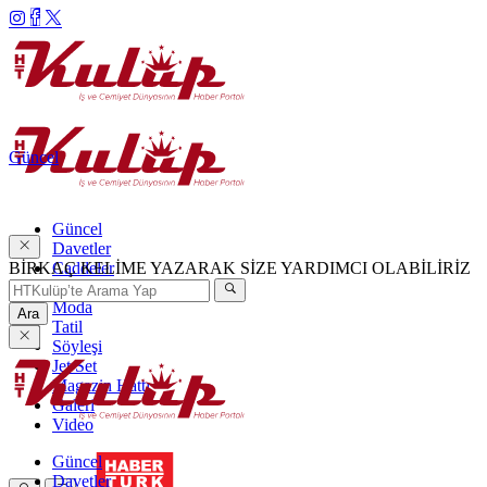
Güncel
Güncel
Davetler
BİRKAÇ KELİME YAZARAK SİZE YARDIMCI OLABİLİRİZ
Caddeler
Haftanın Şıkları
Moda
Ara
Tatil
Söyleşi
Jet Set
Magazin Hattı
Galeri
Video
Güncel
Davetler