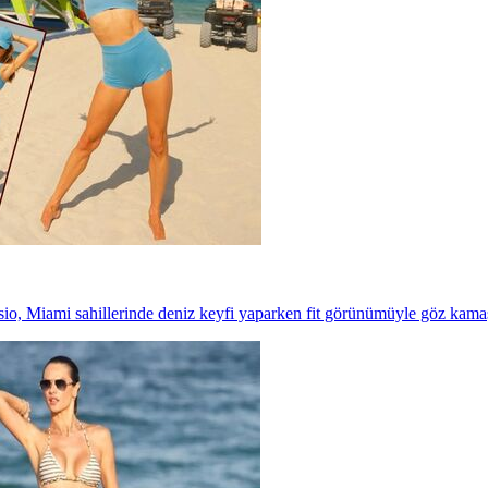
o, Miami sahillerinde deniz keyfi yaparken fit görünümüyle göz kamaş