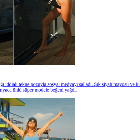
ğı iddialı tekne pozuyla sosyal medyayı salladı. Şık siyah mayosu ve k
dünyaca ünlü süper modele beğeni yağdı.