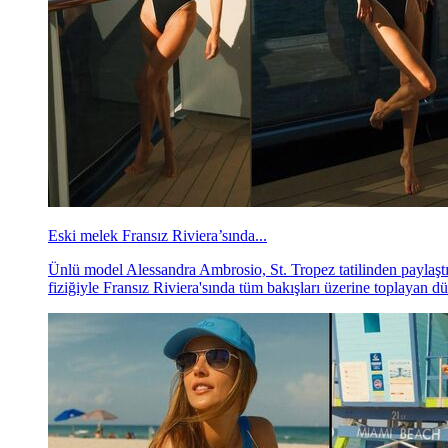
Eski melek Fransız Riviera’sında...
Ünlü model Alessandra Ambrosio, St. Tropez tatilinden paylaştı
fiziğiyle Fransız Riviera'sında tüm bakışları üzerine toplayan 