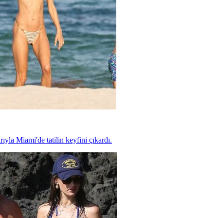
yla Miami'de tatilin keyfini çıkardı.