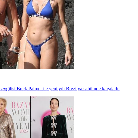
vgilisi Buck Palmer ile yeni yılı Brezilya sahilinde karşıladı.