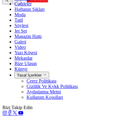
Caddeler
Haftanın Şıkları
Moda
Tatil
Söyleşi
Jet Set
Magazin Hattı
Galeri
Video
Yazı Köşesi
Mekanlar
Bize Ulaşın
Künye
Yasal İçerikler
Çerez Politikası
Gizlilik Ve Kvkk Politikası
Aydınlatma Metni
Kullanım Koşulları
Bizi Takip Edin