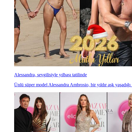
Alessandra, sevgilisiyle yılbaşı tatilinde
Ünlü süper model Alessandra Ambrosio, bir yıldır aşk yaşadığı se