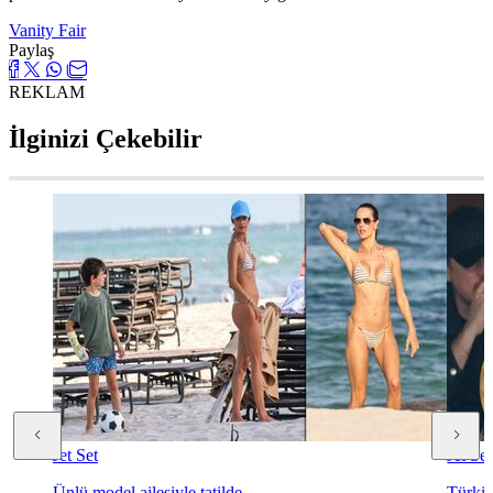
Vanity Fair
Paylaş
REKLAM
İlginizi Çekebilir
Jet Set
Jet Set
Ünlü model ailesiyle tatilde
Türkiy