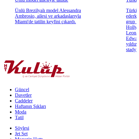
Ünlü Brezilyalı model Alessandra
Türki
Ambrosio, ailesi ve arkadaşlarıyla
ederke
Miami'de tatilin keyfini çıkardı.
grup m
Hollyw
Leonar
Edwar
yıldız
stadyu
Güncel
Davetler
Caddeler
Haftanın Şıkları
Moda
Tatil
Söyleşi
Jet Set