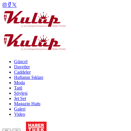
Güncel
Davetler
Caddeler
Haftanın Şıkları
Moda
Tatil
Söyleşi
Jet Set
Magazin Hattı
Galeri
Video