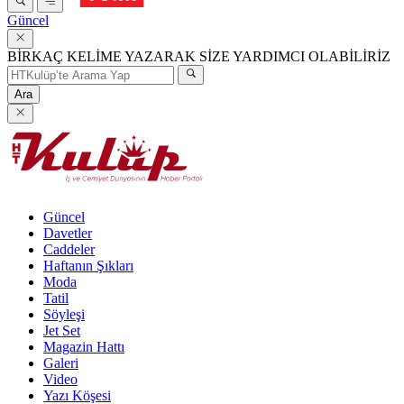
Güncel
BİRKAÇ KELİME YAZARAK SİZE YARDIMCI OLABİLİRİZ
Ara
Güncel
Davetler
Caddeler
Haftanın Şıkları
Moda
Tatil
Söyleşi
Jet Set
Magazin Hattı
Galeri
Video
Yazı Köşesi