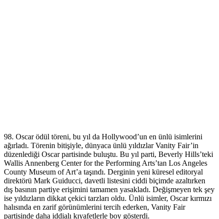
98. Oscar ödül töreni, bu yıl da Hollywood’un en ünlü isimlerini
ağırladı. Törenin bitişiyle, dünyaca ünlü yıldızlar Vanity Fair’in
düzenlediği Oscar partisinde buluştu. Bu yıl parti, Beverly Hills’teki
Wallis Annenberg Center for the Performing Arts’tan Los Angeles
County Museum of Art’a taşındı. Derginin yeni küresel editoryal
direktörü Mark Guiducci, davetli listesini ciddi biçimde azaltırken
dış basının partiye erişimini tamamen yasakladı. Değişmeyen tek şey
ise yıldızların dikkat çekici tarzları oldu. Ünlü isimler, Oscar kırmızı
halısında en zarif görünümlerini tercih ederken, Vanity Fair
partisinde daha iddialı kıyafetlerle boy gösterdi.