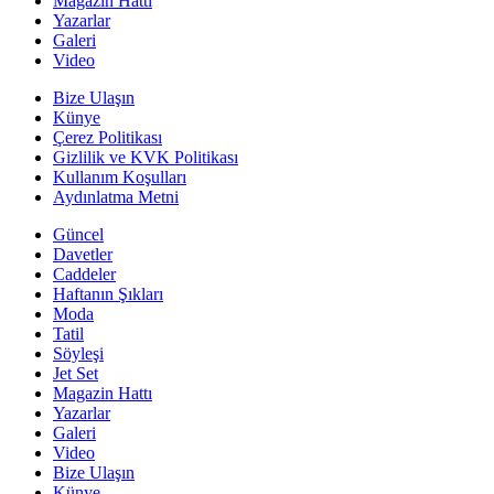
Magazin Hattı
Yazarlar
Galeri
Video
Bize Ulaşın
Künye
Çerez Politikası
Gizlilik ve KVK Politikası
Kullanım Koşulları
Aydınlatma Metni
Güncel
Davetler
Caddeler
Haftanın Şıkları
Moda
Tatil
Söyleşi
Jet Set
Magazin Hattı
Yazarlar
Galeri
Video
Bize Ulaşın
Künye