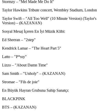
Stormzy – "Mel Made Me Do It"
Taylor Hawkins Tribute concert, Wembley Stadium, London
Taylor Swift – "All Too Well" (10 Minute Version) (Taylor's
Version) – (KAZANAN)
Sosyal Mesaj İçeren En İyi Müzik Klibi:
Ed Sheeran – "2step"
Kendrick Lamar – "The Heart Part 5"
Latto – "P*ssy"
Lizzo – "About Damn Time"
Sam Smith – "Unholy" – (KAZANAN)
Stromae – "Fils de joie"
En Büyük Hayran Grubuna Sahip Sanatçı:
BLACKPINK
BTS – (KAZANAN)