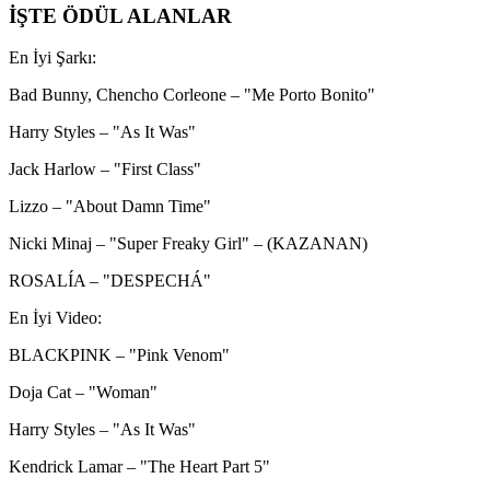
İŞTE ÖDÜL ALANLAR
En İyi Şarkı:
Bad Bunny, Chencho Corleone – "Me Porto Bonito"
Harry Styles – "As It Was"
Jack Harlow – "First Class"
Lizzo – "About Damn Time"
Nicki Minaj – "Super Freaky Girl" – (KAZANAN)
ROSALÍA – "DESPECHÁ"
En İyi Video:
BLACKPINK – "Pink Venom"
Doja Cat – "Woman"
Harry Styles – "As It Was"
Kendrick Lamar – "The Heart Part 5"