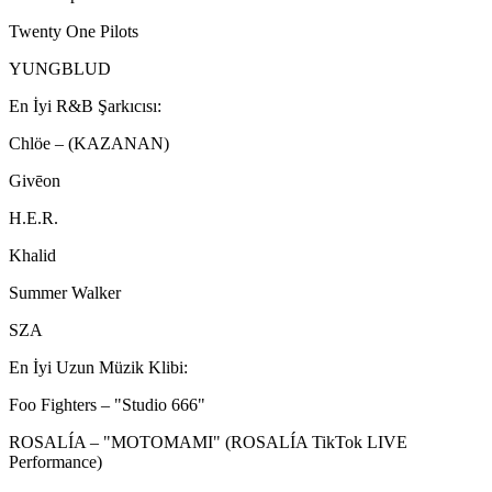
Twenty One Pilots
YUNGBLUD
En İyi R&B Şarkıcısı:
Chlöe – (KAZANAN)
Givēon
H.E.R.
Khalid
Summer Walker
SZA
En İyi Uzun Müzik Klibi:
Foo Fighters – "Studio 666"
ROSALÍA – "MOTOMAMI" (ROSALÍA TikTok LIVE
Performance)