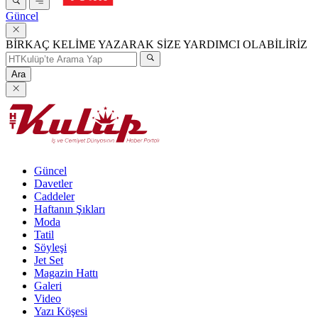
Güncel
BİRKAÇ KELİME YAZARAK SİZE YARDIMCI OLABİLİRİZ
Ara
Güncel
Davetler
Caddeler
Haftanın Şıkları
Moda
Tatil
Söyleşi
Jet Set
Magazin Hattı
Galeri
Video
Yazı Köşesi