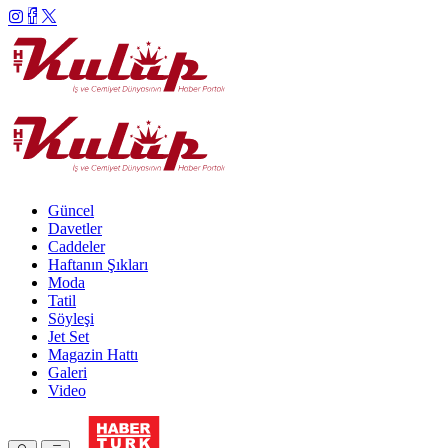
Güncel
Davetler
Caddeler
Haftanın Şıkları
Moda
Tatil
Söyleşi
Jet Set
Magazin Hattı
Galeri
Video