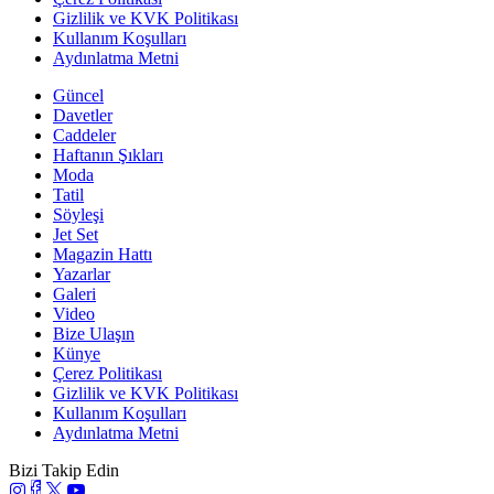
Gizlilik ve KVK Politikası
Kullanım Koşulları
Aydınlatma Metni
Güncel
Davetler
Caddeler
Haftanın Şıkları
Moda
Tatil
Söyleşi
Jet Set
Magazin Hattı
Yazarlar
Galeri
Video
Bize Ulaşın
Künye
Çerez Politikası
Gizlilik ve KVK Politikası
Kullanım Koşulları
Aydınlatma Metni
Bizi Takip Edin