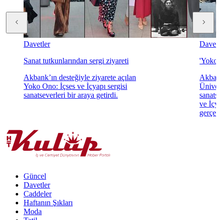
Davetler
Davetl
Sanat tutkunlarından sergi ziyareti
'Yoko 
Akbank’ın desteğiyle ziyarete açılan
Akbank
Yoko Ono: İçses ve İçyapı sergisi
Üniver
sanatseverleri bir araya getirdi.
sanats
ve İçya
gerçekl
Güncel
Davetler
Caddeler
Haftanın Şıkları
Moda