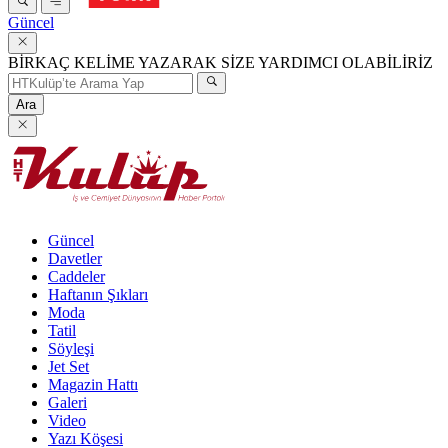
Güncel
BİRKAÇ KELİME YAZARAK SİZE YARDIMCI OLABİLİRİZ
Ara
Güncel
Davetler
Caddeler
Haftanın Şıkları
Moda
Tatil
Söyleşi
Jet Set
Magazin Hattı
Galeri
Video
Yazı Köşesi