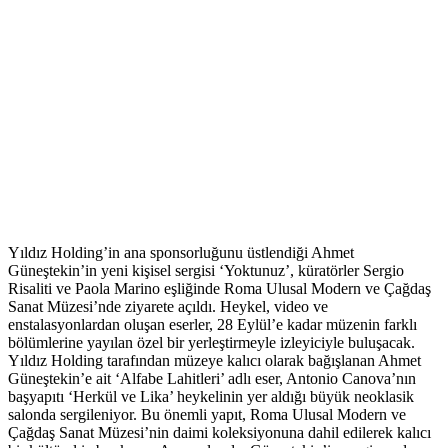
Yıldız Holding’in ana sponsorluğunu üstlendiği Ahmet
Güneştekin’in yeni kişisel sergisi ‘Yoktunuz’, küratörler Sergio
Risaliti ve Paola Marino eşliğinde Roma Ulusal Modern ve Çağdaş
Sanat Müzesi’nde ziyarete açıldı. Heykel, video ve
enstalasyonlardan oluşan eserler, 28 Eylül’e kadar müzenin farklı
bölümlerine yayılan özel bir yerleştirmeyle izleyiciyle buluşacak.
Yıldız Holding tarafından müzeye kalıcı olarak bağışlanan Ahmet
Güneştekin’e ait ‘Alfabe Lahitleri’ adlı eser, Antonio Canova’nın
başyapıtı ‘Herkül ve Lika’ heykelinin yer aldığı büyük neoklasik
salonda sergileniyor. Bu önemli yapıt, Roma Ulusal Modern ve
Çağdaş Sanat Müzesi’nin daimi koleksiyonuna dahil edilerek kalıcı