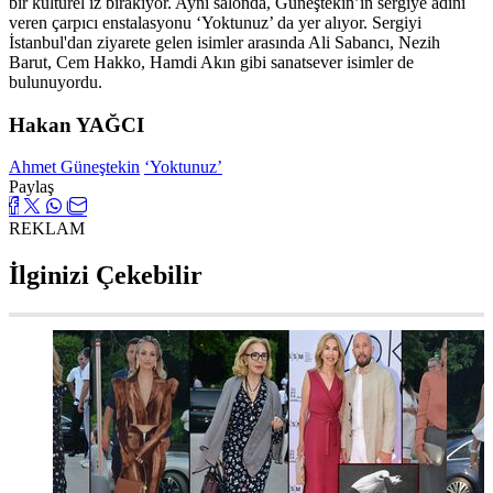
bir kültürel iz bırakıyor. Aynı salonda, Güneştekin’in sergiye adını
veren çarpıcı enstalasyonu ‘Yoktunuz’ da yer alıyor. Sergiyi
İstanbul'dan ziyarete gelen isimler arasında Ali Sabancı, Nezih
Barut, Cem Hakko, Hamdi Akın gibi sanatsever isimler de
bulunuyordu.
Hakan YAĞCI
Ahmet Güneştekin
‘Yoktunuz’
Paylaş
REKLAM
İlginizi Çekebilir