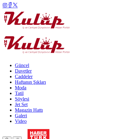
Güncel
Davetler
Caddeler
Haftanın Şıkları
Moda
Tatil
Söyleşi
Jet Set
Magazin Hattı
Galeri
Video