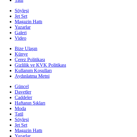
Tatil
Söyleşi
Jet Set
Magazin Hattı
Yazarlar
Galeri
Video
Bize Ulaşın
Künye
Çerez Politikası
Gizlilik ve KVK Politikası
Kullanım Koşulları
Aydınlatma Metni
Güncel
Davetler
Caddeler
Haftanın Şıkları
Moda
Tatil
Söyleşi
Jet Set
Magazin Hattı
Yazarlar