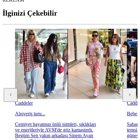
İlginizi Çekebilir
Caddeler
Cadde
Alışveriş turu...
Bebek't
Cemiyet hayatının ünlü isimleri, şıklıkları
Sabanc
ve enerjileriyle AVM'de göz kamaştırdı.
temsil
Begüm Şen yakın arkadaşı Sinem Ayan
güneşl