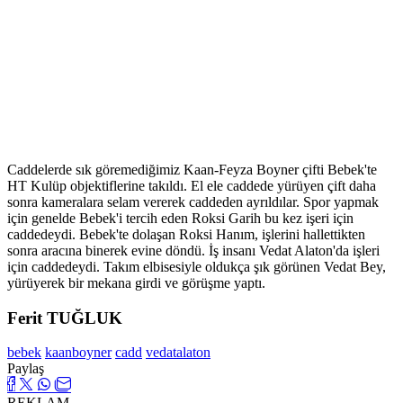
Caddelerde sık göremediğimiz Kaan-Feyza Boyner çifti Bebek'te
HT Kulüp objektiflerine takıldı. El ele caddede yürüyen çift daha
sonra kameralara selam vererek caddeden ayrıldılar. Spor yapmak
için genelde Bebek'i tercih eden Roksi Garih bu kez işeri için
caddedeydi. Bebek'te dolaşan Roksi Hanım, işlerini hallettikten
sonra aracına binerek evine döndü. İş insanı Vedat Alaton'da işleri
için caddedeydi. Takım elbisesiyle oldukça şık görünen Vedat Bey,
yürüyerek bir mekana girdi ve görüşme yaptı.
Ferit TUĞLUK
bebek
kaanboyner
cadd
vedatalaton
Paylaş
REKLAM