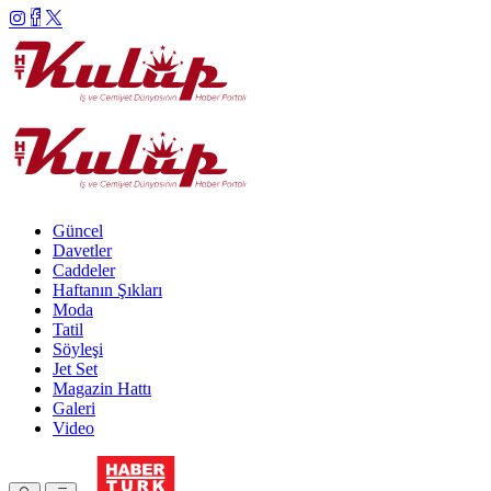
Güncel
Davetler
Caddeler
Haftanın Şıkları
Moda
Tatil
Söyleşi
Jet Set
Magazin Hattı
Galeri
Video