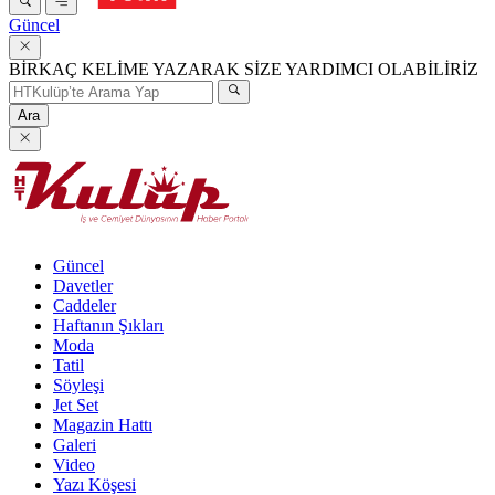
Güncel
BİRKAÇ KELİME YAZARAK SİZE YARDIMCI OLABİLİRİZ
Ara
Güncel
Davetler
Caddeler
Haftanın Şıkları
Moda
Tatil
Söyleşi
Jet Set
Magazin Hattı
Galeri
Video
Yazı Köşesi