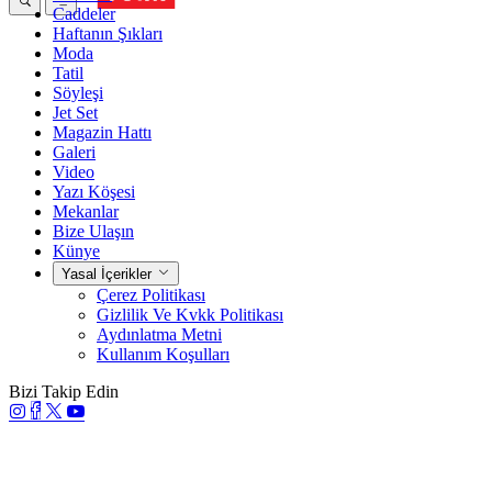
Caddeler
Haftanın Şıkları
Moda
Tatil
Söyleşi
Jet Set
Magazin Hattı
Galeri
Video
Yazı Köşesi
Mekanlar
Bize Ulaşın
Künye
Yasal İçerikler
Çerez Politikası
Gizlilik Ve Kvkk Politikası
Aydınlatma Metni
Kullanım Koşulları
Bizi Takip Edin