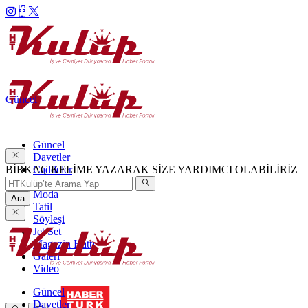
Güncel
Güncel
Davetler
BİRKAÇ KELİME YAZARAK SİZE YARDIMCI OLABİLİRİZ
Caddeler
Haftanın Şıkları
Moda
Ara
Tatil
Söyleşi
Jet Set
Magazin Hattı
Galeri
Video
Güncel
Davetler