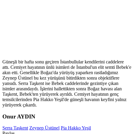
Güneşli bir hafta sonu geçiren İstanbullular kendilerini caddelere
attı. Cemiyet hayatının ünlü isimleri de İstanbul'un elit semti Bebek'e
akın etti. Genellikle Boğaz'da yürüyüş yaparken rastladığımız
Zeynep Üstünel bu kez yürüşünü bitirdikten sonra objektiflere
yansıdı. Serra Taşkent ise Bebek caddelerinde gezintiye çıkan
isimler arasındaydı. İşlerini hallettikten sonra Boğaz havası alan
Taşkent, Bebek'ten yürüyerek ayrıldı. Cemiyet hayatının genç
temsilcilerinden Pia Hakko Yeşil'de güneşli havanın keyfini yalnız
yürüyerek çıkardı.
Onur AYDIN
Serra Taşkent
Zeynep Üstünel
Pia Hakko Yeşil
Paylaş