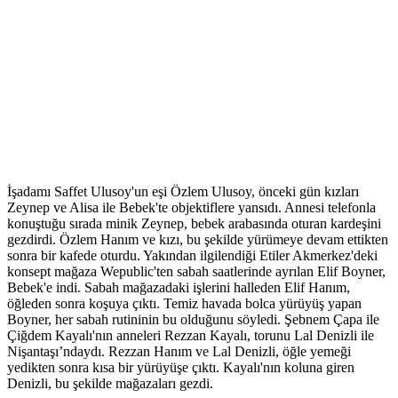
İşadamı Saffet Ulusoy'un eşi Özlem Ulusoy, önceki gün kızları
Zeynep ve Alisa ile Bebek'te objektiflere yansıdı. Annesi telefonla
konuştuğu sırada minik Zeynep, bebek arabasında oturan kardeşini
gezdirdi. Özlem Hanım ve kızı, bu şekilde yürümeye devam ettikten
sonra bir kafede oturdu. Yakından ilgilendiği Etiler Akmerkez'deki
konsept mağaza Wepublic'ten sabah saatlerinde ayrılan Elif Boyner,
Bebek'e indi. Sabah mağazadaki işlerini halleden Elif Hanım,
öğleden sonra koşuya çıktı. Temiz havada bolca yürüyüş yapan
Boyner, her sabah rutininin bu olduğunu söyledi. Şebnem Çapa ile
Çiğdem Kayalı'nın anneleri Rezzan Kayalı, torunu Lal Denizli ile
Nişantaşı’ndaydı. Rezzan Hanım ve Lal Denizli, öğle yemeği
yedikten sonra kısa bir yürüyüşe çıktı. Kayalı'nın koluna giren
Denizli, bu şekilde mağazaları gezdi.