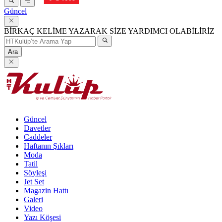
Güncel
BİRKAÇ KELİME YAZARAK SİZE YARDIMCI OLABİLİRİZ
Ara
Güncel
Davetler
Caddeler
Haftanın Şıkları
Moda
Tatil
Söyleşi
Jet Set
Magazin Hattı
Galeri
Video
Yazı Köşesi