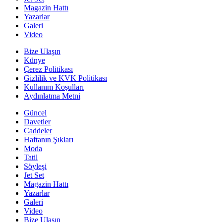
Magazin Hattı
Yazarlar
Galeri
Video
Bize Ulaşın
Künye
Çerez Politikası
Gizlilik ve KVK Politikası
Kullanım Koşulları
Aydınlatma Metni
Güncel
Davetler
Caddeler
Haftanın Şıkları
Moda
Tatil
Söyleşi
Jet Set
Magazin Hattı
Yazarlar
Galeri
Video
Bize Ulaşın