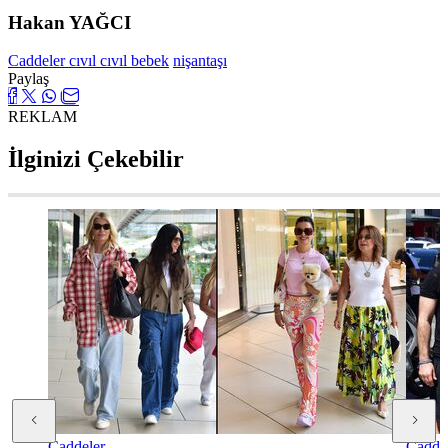
Hakan YAĞCI
Caddeler cıvıl cıvıl
bebek
nişantaşı
Paylaş
REKLAM
İlginizi Çekebilir
Caddeler
Cadde