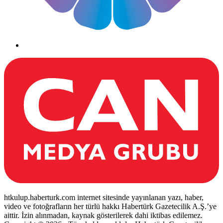
htkulup.haberturk.com internet sitesinde yayınlanan yazı, haber,
video ve fotoğrafların her türlü hakkı Habertürk Gazetecilik A.Ş.’ye
aittir. İzin alınmadan, kaynak gösterilerek dahi iktibas edilemez.