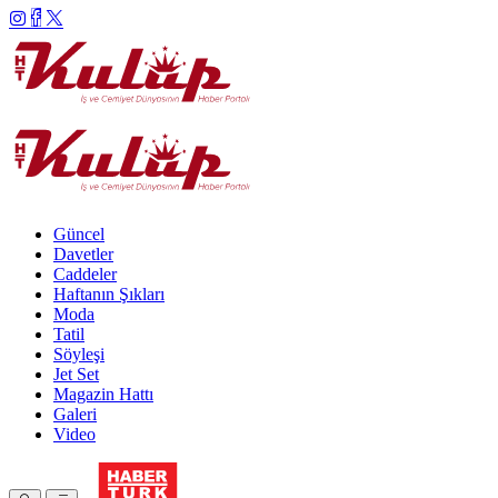
Güncel
Davetler
Caddeler
Haftanın Şıkları
Moda
Tatil
Söyleşi
Jet Set
Magazin Hattı
Galeri
Video