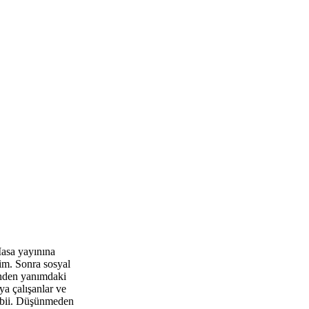
asa yayınına
im. Sonra sosyal
ünden yanımdaki
ya çalışanlar ve
tabii. Düşünmeden