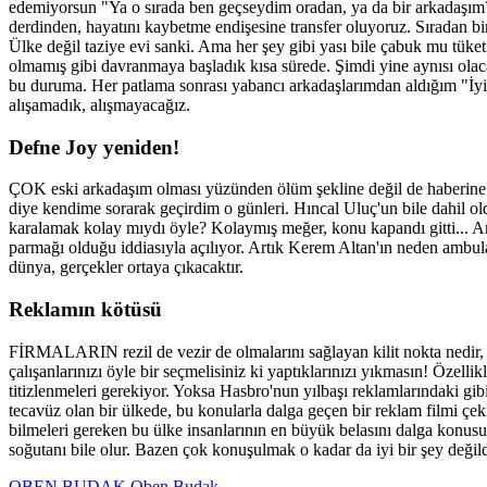
edemiyorsun "Ya o sırada ben geçseydim oradan, ya da bir arkadaşım?
derdinden, hayatını kaybetme endişesine transfer oluyoruz. Sıradan bir
Ülke değil taziye evi sanki. Ama her şey gibi yası bile çabuk mu tüke
olmamış gibi davranmaya başladık kısa sürede. Şimdi yine aynısı olaca
bu duruma. Her patlama sonrası yabancı arkadaşlarımdan aldığım "İyi 
alışamadık, alışmayacağız.
Defne Joy yeniden!
ÇOK eski arkadaşım olması yüzünden ölüm şekline değil de haberine 
diye kendime sorarak geçirdim o günleri. Hıncal Uluç'un bile dahil oldu
karalamak kolay mıydı öyle? Kolaymış meğer, konu kapandı gitti...
parmağı olduğu iddiasıyla açılıyor. Artık Kerem Altan'ın neden ambula
dünya, gerçekler ortaya çıkacaktır.
Reklamın kötüsü
FİRMALARIN rezil de vezir de olmalarını sağlayan kilit nokta nedir, ta
çalışanlarınızı öyle bir seçmelisiniz ki yaptıklarınızı yıkmasın! Özelli
titizlenmeleri gerekiyor. Yoksa Hasbro'nun yılbaşı reklamlarındaki gib
tecavüz olan bir ülkede, bu konularla dalga geçen bir reklam filmi çe
bilmeleri gereken bu ülke insanlarının en büyük belasını dalga konusu 
soğutanı bile olur. Bazen çok konuşulmak o kadar da iyi bir şey değild
OBEN BUDAK
Oben Budak