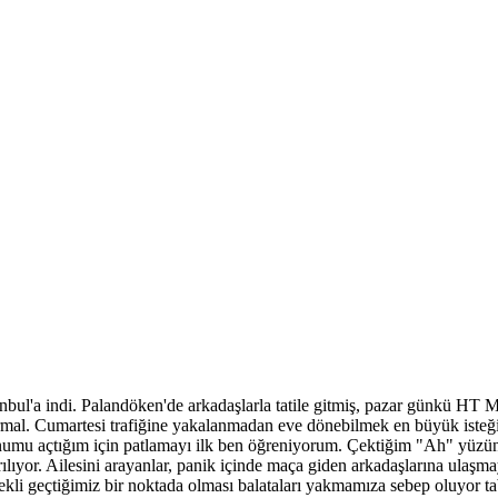
'a indi. Palandöken'de arkadaşlarla tatile gitmiş, pazar günkü HT M
rmal. Cumartesi trafiğine yakalanmadan eve dönebilmek en büyük isteğ
fonumu açtığım için patlamayı ilk ben öğreniyorum. Çektiğim "Ah" yüz
ılıyor. Ailesini arayanlar, panik içinde maça giden arkadaşlarına ulaşma
sürekli geçtiğimiz bir noktada olması balataları yakmamıza sebep oluyor 