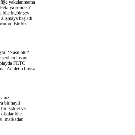
rafiğe yakalanmama
 Peki ya sonrası?
 bile hiçbir şey
 alışmaya başladı
urumu. Bir biz
u! ‘Nasıl olur'
 sevilen insanı
r olayda FETÖ
ana. Adaletin buysa
sanız,
a bir hayli
biri şiddet ve
olsalar bile
isi, markadan