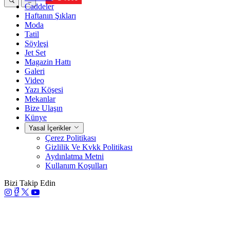
Caddeler
Haftanın Şıkları
Moda
Tatil
Söyleşi
Jet Set
Magazin Hattı
Galeri
Video
Yazı Köşesi
Mekanlar
Bize Ulaşın
Künye
Yasal İçerikler
Çerez Politikası
Gizlilik Ve Kvkk Politikası
Aydınlatma Metni
Kullanım Koşulları
Bizi Takip Edin