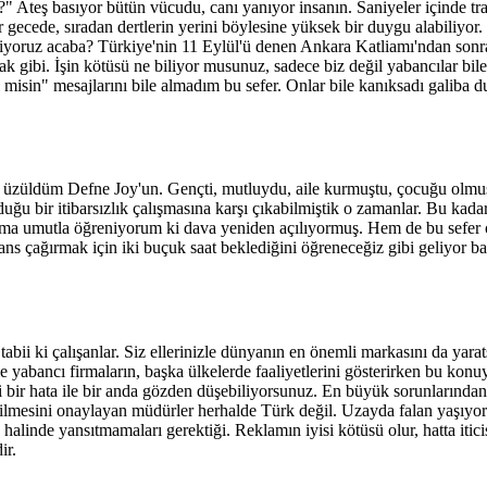
" Ateş basıyor bütün vücudu, canı yanıyor insanın. Saniyeler içinde t
 gecede, sıradan dertlerin yerini böylesine yüksek bir duygu alabiliyor.
tiyoruz acaba? Türkiye'nin 11 Eylül'ü denen Ankara Katliamı'ndan sonra
k gibi. İşin kötüsü ne biliyor musunuz, sadece biz değil yabancılar bile
misin" mesajlarını bile almadım bu sefer. Onlar bile kanıksadı galiba d
üzüldüm Defne Joy'un. Gençti, mutluydu, aile kurmuştu, çocuğu olmuşt
ğu bir itibarsızlık çalışmasına karşı çıkabilmiştik o zamanlar. Bu kadar
 Ama umutla öğreniyorum ki dava yeniden açılıyormuş. Hem de bu sefe
ns çağırmak için iki buçuk saat beklediğini öğreneceğiz gibi geliyor b
bii ki çalışanlar. Siz ellerinizle dünyanın en önemli markasını da yarat
kle yabancı firmaların, başka ülkelerde faaliyetlerini gösterirken bu konuy
i bir hata ile bir anda gözden düşebiliyorsunuz. En büyük sorunlarından 
kilmesini onaylayan müdürler herhalde Türk değil. Uzayda falan yaşıyor 
halinde yansıtmamaları gerektiği. Reklamın iyisi kötüsü olur, hatta itic
ir.