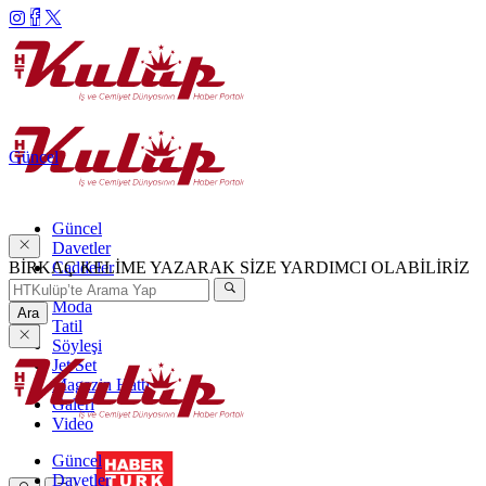
Güncel
Güncel
Davetler
BİRKAÇ KELİME YAZARAK SİZE YARDIMCI OLABİLİRİZ
Caddeler
Haftanın Şıkları
Moda
Ara
Tatil
Söyleşi
Jet Set
Magazin Hattı
Galeri
Video
Güncel
Davetler