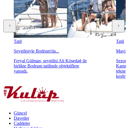
Tatil
Tatil
Sevgilisiyle Bodrum'da...
Mavi s
Feryal Gülman, sevgilisi Ali Kösedağ ile
Sezon
birlikte Bodrum tatilinde objektiflere
Kamışl
yansıdı.
teknel
keşfet
Güncel
Davetler
Caddeler