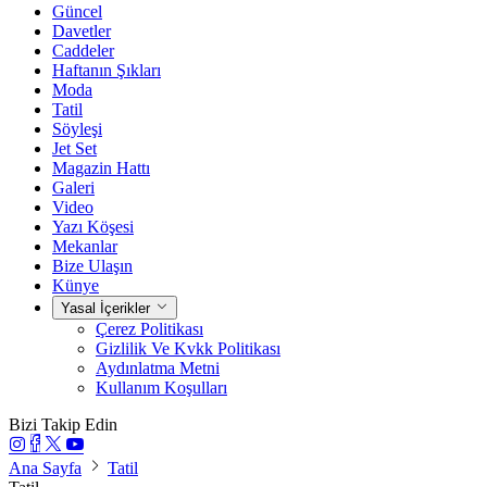
Güncel
Davetler
Caddeler
Haftanın Şıkları
Moda
Tatil
Söyleşi
Jet Set
Magazin Hattı
Galeri
Video
Yazı Köşesi
Mekanlar
Bize Ulaşın
Künye
Yasal İçerikler
Çerez Politikası
Gizlilik Ve Kvkk Politikası
Aydınlatma Metni
Kullanım Koşulları
Bizi Takip Edin
Ana Sayfa
Tatil