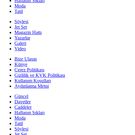
Haftanın Şıkları
Moda
Tatil
Söyleşi
Jet Set
Magazin Hattı
Yazarlar
Galeri
Video
Bize Ulaşın
Künye
Çerez Politikası
Gizlilik ve KVK Politikası
Kullanım Koşulları
Aydınlatma Metni
Güncel
Davetler
Caddeler
Haftanın Şıkları
Moda
Tatil
Söyleşi
Jet Set