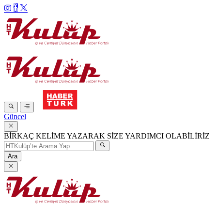
Güncel
BİRKAÇ KELİME YAZARAK SİZE YARDIMCI OLABİLİRİZ
Ara