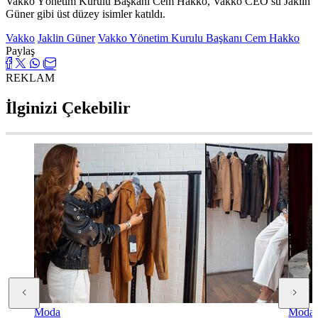
Vakko Yönetim Kurulu Başkanı Cem Hakko, Vakko CEO’su Jaklin
Güner gibi üst düzey isimler katıldı.
Vakko
Jaklin Güner
Vakko Yönetim Kurulu Başkanı Cem Hakko
Paylaş
REKLAM
İlginizi Çekebilir
Moda
Moda