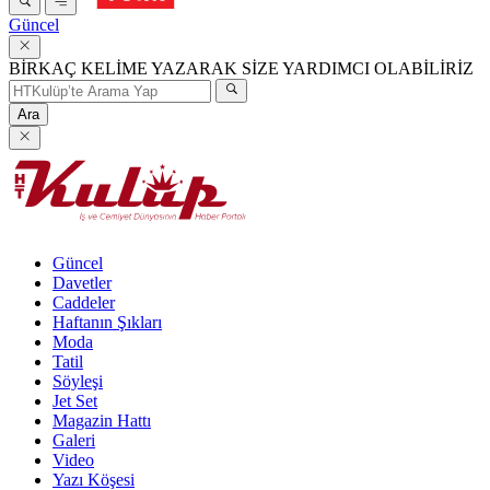
Güncel
BİRKAÇ KELİME YAZARAK SİZE YARDIMCI OLABİLİRİZ
Ara
Güncel
Davetler
Caddeler
Haftanın Şıkları
Moda
Tatil
Söyleşi
Jet Set
Magazin Hattı
Galeri
Video
Yazı Köşesi