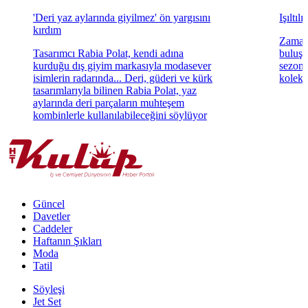
'Deri yaz aylarında giyilmez' ön yargısını
Işıltıl
kırdım
Zamans
Tasarımcı Rabia Polat, kendi adına
buluşt
kurduğu dış giyim markasıyla modasever
sezonu
isimlerin radarında... Deri, güderi ve kürk
koleks
tasarımlarıyla bilinen Rabia Polat, yaz
aylarında deri parçaların muhteşem
kombinlerle kullanılabileceğini söylüyor
Güncel
Davetler
Caddeler
Haftanın Şıkları
Moda
Tatil
Söyleşi
Jet Set