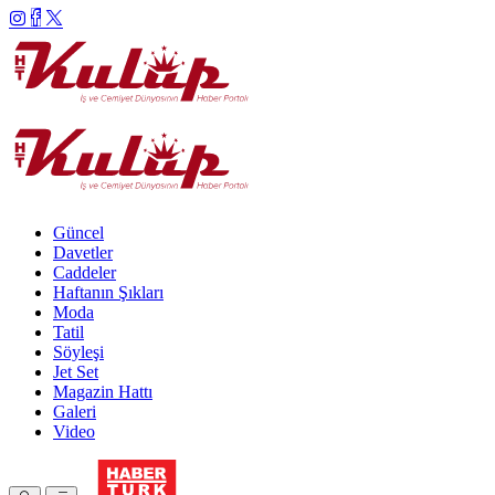
Güncel
Davetler
Caddeler
Haftanın Şıkları
Moda
Tatil
Söyleşi
Jet Set
Magazin Hattı
Galeri
Video