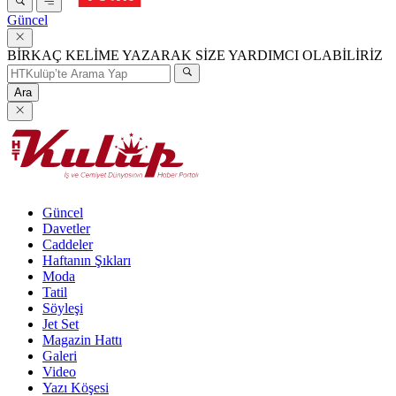
Güncel
BİRKAÇ KELİME YAZARAK SİZE YARDIMCI OLABİLİRİZ
Ara
Güncel
Davetler
Caddeler
Haftanın Şıkları
Moda
Tatil
Söyleşi
Jet Set
Magazin Hattı
Galeri
Video
Yazı Köşesi