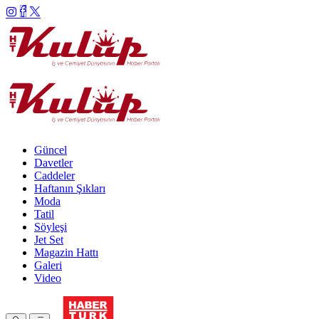
Güncel
Davetler
Caddeler
Haftanın Şıkları
Moda
Tatil
Söyleşi
Jet Set
Magazin Hattı
Galeri
Video