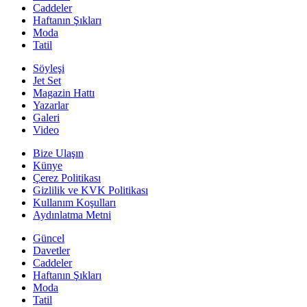
Caddeler
Haftanın Şıkları
Moda
Tatil
Söyleşi
Jet Set
Magazin Hattı
Yazarlar
Galeri
Video
Bize Ulaşın
Künye
Çerez Politikası
Gizlilik ve KVK Politikası
Kullanım Koşulları
Aydınlatma Metni
Güncel
Davetler
Caddeler
Haftanın Şıkları
Moda
Tatil