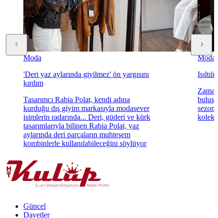
Moda
Moda
'Deri yaz aylarında giyilmez' ön yargısını
Işıltıl
kırdım
Zamans
Tasarımcı Rabia Polat, kendi adına
buluşt
kurduğu dış giyim markasıyla modasever
sezonu
isimlerin radarında... Deri, güderi ve kürk
koleks
tasarımlarıyla bilinen Rabia Polat, yaz
aylarında deri parçaların muhteşem
kombinlerle kullanılabileceğini söylüyor
Güncel
Davetler