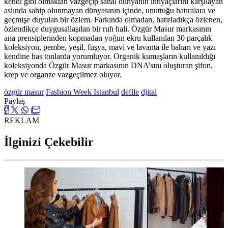
kendi gibi olmaktan vazgeçip sanal dünyanın ihtiyaçlarını karşılayan
aslında sahip olunmayan dünyasının içinde, unuttuğu hatıralara ve
geçmişe duyulan bir özlem. Farkında olmadan, hatırladıkça özlenen,
özlendikçe duygusallaşılan bir ruh hali. Özgür Masur markasının
ana prensiplerinden kopmadan yoğun ekru kullanılan 30 parçalık
koleksiyon, pembe, yeşil, fuşya, mavi ve lavanta ile baharı ve yazı
kendine has tonlarda yorumluyor. Organik kumaşların kullanıldığı
koleksiyonda Özgür Masur markasının DNA’sını oluşturan şifon,
krep ve organze vazgeçilmez oluyor.
özgür masur
Fashion Week Istanbul
defile
djital
Paylaş
REKLAM
İlginizi Çekebilir