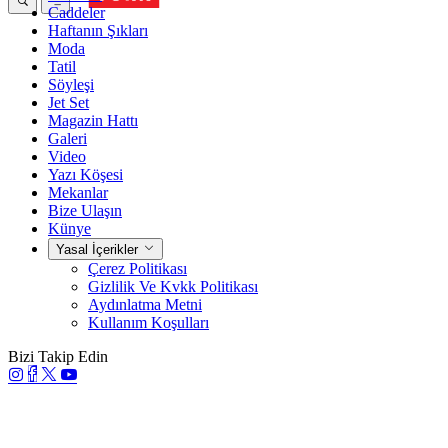
Caddeler
Haftanın Şıkları
Moda
Tatil
Söyleşi
Jet Set
Magazin Hattı
Galeri
Video
Yazı Köşesi
Mekanlar
Bize Ulaşın
Künye
Yasal İçerikler
Çerez Politikası
Gizlilik Ve Kvkk Politikası
Aydınlatma Metni
Kullanım Koşulları
Bizi Takip Edin