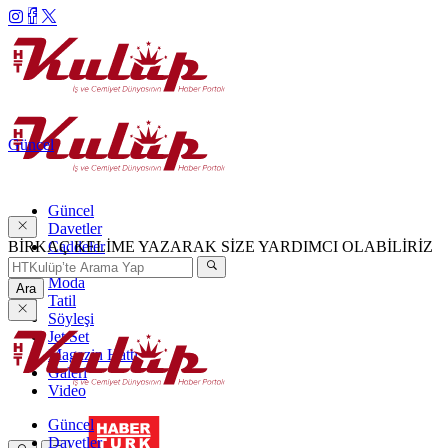
Güncel
Güncel
Davetler
BİRKAÇ KELİME YAZARAK SİZE YARDIMCI OLABİLİRİZ
Caddeler
Haftanın Şıkları
Moda
Ara
Tatil
Söyleşi
Jet Set
Magazin Hattı
Galeri
Video
Güncel
Davetler