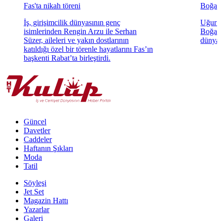
Fas'ta nikah töreni
Boğaz'
İş, girişimcilik dünyasının genç
Uğur K
isimlerinden Rengin Arzu ile Serhan
Boğaz'
Süzer, aileleri ve yakın dostlarının
dünyae
katıldığı özel bir törenle hayatlarını Fas’ın
başkenti Rabat’ta birleştirdi.
Güncel
Davetler
Caddeler
Haftanın Şıkları
Moda
Tatil
Söyleşi
Jet Set
Magazin Hattı
Yazarlar
Galeri