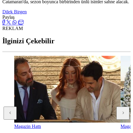
Catamaran'da, sezon boyunca birbirinden ünlü isimler sahne alacak.
Dilek Birgen
Paylaş
REKLAM
İlginizi Çekebilir
Magazin Hattı
Magazi