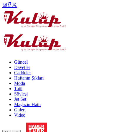
Güncel
Davetler
Caddeler
Haftanın Şıkları
Moda
Tatil
Söyleşi
Jet Set
Magazin Hattı
Galeri
Video