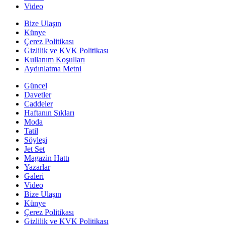
Video
Bize Ulaşın
Künye
Çerez Politikası
Gizlilik ve KVK Politikası
Kullanım Koşulları
Aydınlatma Metni
Güncel
Davetler
Caddeler
Haftanın Şıkları
Moda
Tatil
Söyleşi
Jet Set
Magazin Hattı
Yazarlar
Galeri
Video
Bize Ulaşın
Künye
Çerez Politikası
Gizlilik ve KVK Politikası