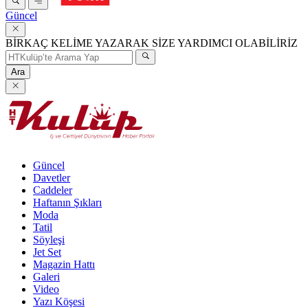
Güncel
BİRKAÇ KELİME YAZARAK SİZE YARDIMCI OLABİLİRİZ
Ara
Güncel
Davetler
Caddeler
Haftanın Şıkları
Moda
Tatil
Söyleşi
Jet Set
Magazin Hattı
Galeri
Video
Yazı Köşesi