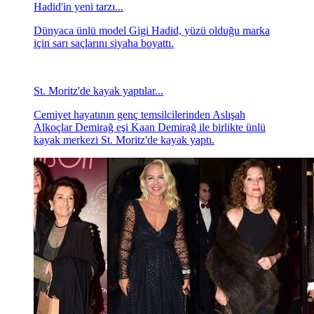
Hadid'in yeni tarzı...
Dünyaca ünlü model Gigi Hadid, yüzü olduğu marka
için sarı saçlarını siyaha boyattı.
St. Moritz'de kayak yaptılar...
Cemiyet hayatının genç temsilcilerinden Aslışah
Alkoçlar Demirağ eşi Kaan Demirağ ile birlikte ünlü
kayak merkezi St. Moritz'de kayak yaptı.