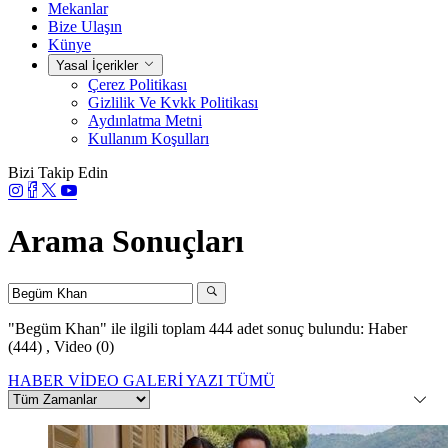
Mekanlar
Bize Ulaşın
Künye
Yasal İçerikler
Çerez Politikası
Gizlilik Ve Kvkk Politikası
Aydınlatma Metni
Kullanım Koşulları
Bizi Takip Edin
Arama Sonuçları
"Begüm Khan"
ile ilgili toplam 444 adet sonuç bulundu:
Haber
(444)
,
Video (0)
HABER
VİDEO
GALERİ
YAZI
TÜMÜ