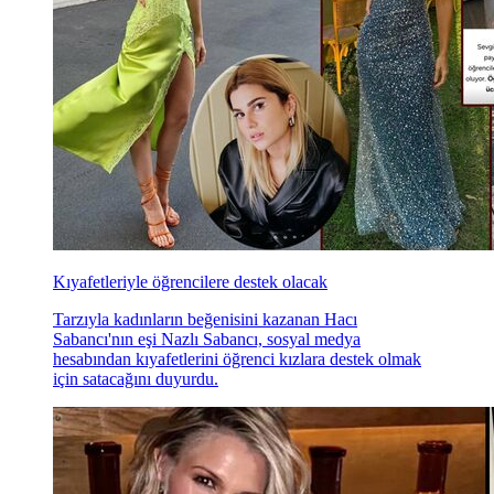
Kıyafetleriyle öğrencilere destek olacak
Tarzıyla kadınların beğenisini kazanan Hacı
Sabancı'nın eşi Nazlı Sabancı, sosyal medya
hesabından kıyafetlerini öğrenci kızlara destek olmak
için satacağını duyurdu.