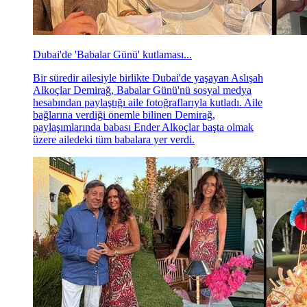
Dubai'de 'Babalar Günü' kutlaması...
Bir süredir ailesiyle birlikte Dubai'de yaşayan Aslışah
Alkoçlar Demirağ, Babalar Günü'nü sosyal medya
hesabından paylaştığı aile fotoğraflarıyla kutladı. Aile
bağlarına verdiği önemle bilinen Demirağ,
paylaşımlarında babası Ender Alkoçlar başta olmak
üzere ailedeki tüm babalara yer verdi.