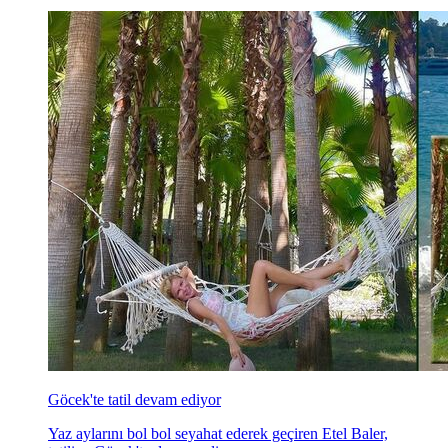
Göcek'te tatil devam ediyor
Yaz aylarını bol bol seyahat ederek geçiren Etel Baler,