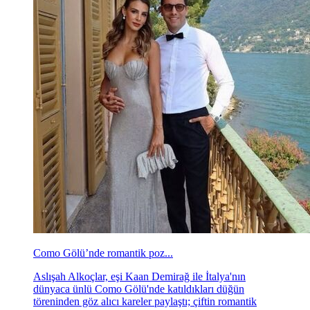
Como Gölü’nde romantik poz...
Aslışah Alkoçlar, eşi Kaan Demirağ ile İtalya'nın
dünyaca ünlü Como Gölü'nde katıldıkları düğün
töreninden göz alıcı kareler paylaştı; çiftin romantik