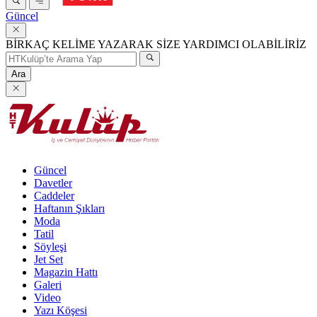
Güncel
BİRKAÇ KELİME YAZARAK SİZE YARDIMCI OLABİLİRİZ
Ara
Güncel
Davetler
Caddeler
Haftanın Şıkları
Moda
Tatil
Söyleşi
Jet Set
Magazin Hattı
Galeri
Video
Yazı Köşesi