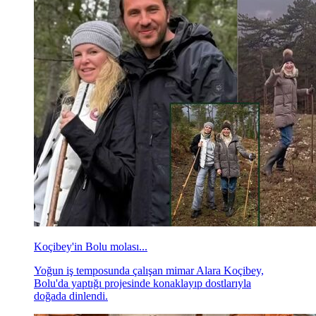
Koçibey'in Bolu molası...
Yoğun iş temposunda çalışan mimar Alara Koçibey,
Bolu'da yaptığı projesinde konaklayıp dostlarıyla
doğada dinlendi.