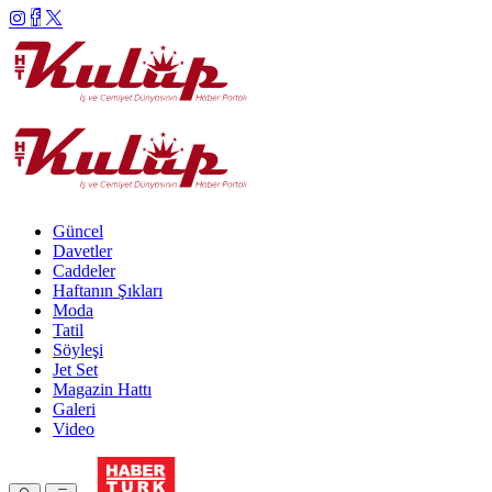
Güncel
Davetler
Caddeler
Haftanın Şıkları
Moda
Tatil
Söyleşi
Jet Set
Magazin Hattı
Galeri
Video