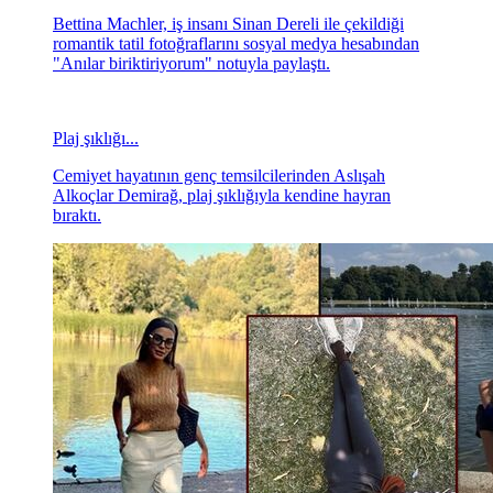
Bettina Machler, iş insanı Sinan Dereli ile çekildiği
romantik tatil fotoğraflarını sosyal medya hesabından
"Anılar biriktiriyorum" notuyla paylaştı.
Plaj şıklığı...
Cemiyet hayatının genç temsilcilerinden Aslışah
Alkoçlar Demirağ, plaj şıklığıyla kendine hayran
bıraktı.