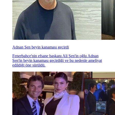
Adnan Şen beyin kanaması geçirdi
Fenerbahçe'nin efsane başkanı Ali Şen'in oğlu Adnan
Şen'in beyin kanaması geçirdiği ve bu nedenle ameliyat
edildiği öne sürüldü.