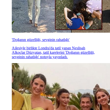
'Doğanın güzelliği, sevginin rahatlığı'
Ailesiyle birlikte Londra'da tatil yapan Neslişah
Alkoçlar Düzyatan, tatil karelerini 'Doğanın güzelliği,
sevginin rahatlığı' notuyla yayınladı.