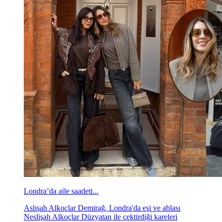
Londra’da aile saadeti...
Aslışah Alkoçlar Demirağ, Londra'da eşi ve ablası
Neslişah Alkoçlar Düzyatan ile çektirdiği kareleri