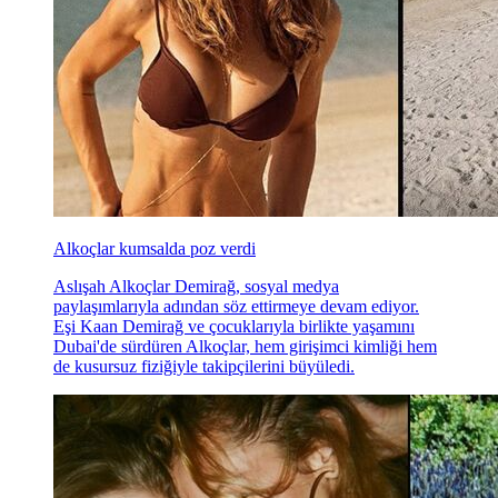
Alkoçlar kumsalda poz verdi
Aslışah Alkoçlar Demirağ, sosyal medya
paylaşımlarıyla adından söz ettirmeye devam ediyor.
Eşi Kaan Demirağ ve çocuklarıyla birlikte yaşamını
Dubai'de sürdüren Alkoçlar, hem girişimci kimliği hem
de kusursuz fiziğiyle takipçilerini büyüledi.