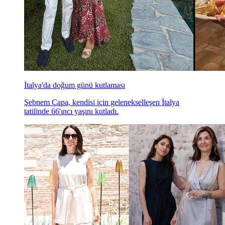
İtalya'da doğum günü kutlaması
Şebnem Çapa, kendisi için gelenekselleşen İtalya
tatilinde 66'ıncı yaşını kutladı.