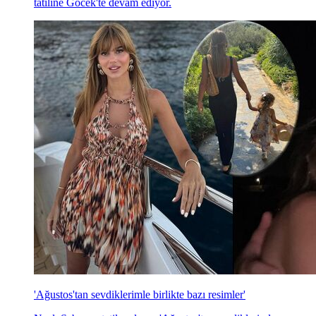
tatiline Göcek'te devam ediyor.
'Ağustos'tan sevdiklerimle birlikte bazı resimler'