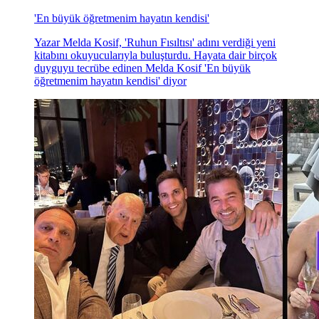
'En büyük öğretmenim hayatın kendisi'
Yazar Melda Kosif, 'Ruhun Fısıltısı' adını verdiği yeni
kitabını okuyucularıyla buluşturdu. Hayata dair birçok
duyguyu tecrübe edinen Melda Kosif 'En büyük
öğretmenim hayatın kendisi' diyor