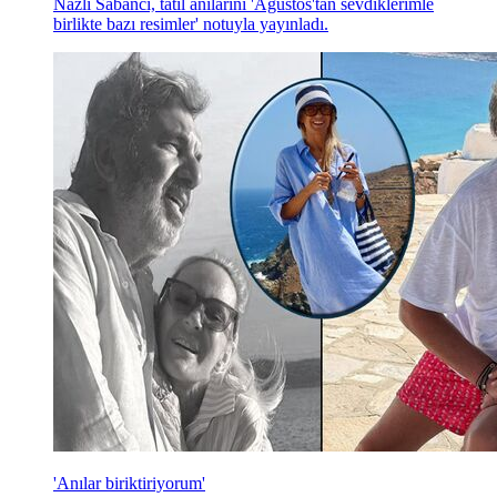
Nazlı Sabancı, tatil anılarını 'Ağustos'tan sevdiklerimle
birlikte bazı resimler' notuyla yayınladı.
'Anılar biriktiriyorum'