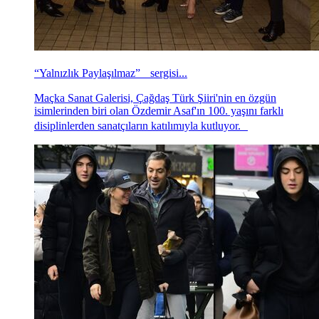
“Yalnızlık Paylaşılmaz” sergisi...
Maçka Sanat Galerisi, Çağdaş Türk Şiiri'nin en özgün
isimlerinden biri olan Özdemir Asaf'ın 100. yaşını farklı
disiplinlerden sanatçıların katılımıyla kutluyor.