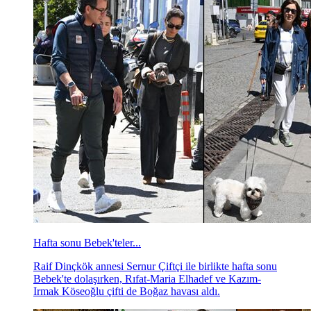
Hafta sonu Bebek'teler...
Raif Dinçkök annesi Sernur Çiftçi ile birlikte hafta sonu
Bebek'te dolaşırken, Rıfat-Maria Elhadef ve Kazım-
Irmak Köseoğlu çifti de Boğaz havası aldı.