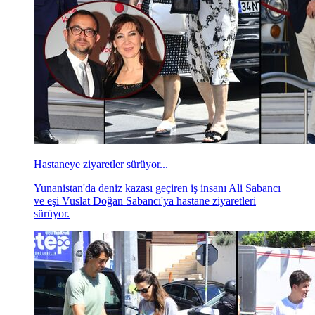
Hastaneye ziyaretler sürüyor...
Yunanistan'da deniz kazası geçiren iş insanı Ali Sabancı
ve eşi Vuslat Doğan Sabancı'ya hastane ziyaretleri
sürüyor.