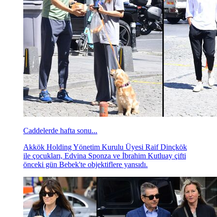
Caddelerde hafta sonu...
Akkök Holding Yönetim Kurulu Üyesi Raif Dinçkök
ile çocukları, Edvina Sponza ve İbrahim Kutluay çifti
önceki gün Bebek'te objektiflere yansıdı.