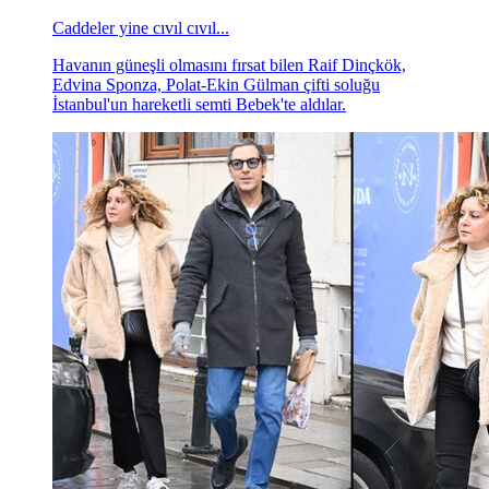
Caddeler yine cıvıl cıvıl...
Havanın güneşli olmasını fırsat bilen Raif Dinçkök,
Edvina Sponza, Polat-Ekin Gülman çifti soluğu
İstanbul'un hareketli semti Bebek'te aldılar.