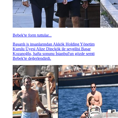
Bebek'te form tuttular...
Başarılı iş insanlarından Akkök Holding Yönetim
Kurulu Üyesi Alize Dinçkök ile sevgilisi Başar
Kozanoğlu, hafta sonunu İstanbul'un gözde semti
Bebek'te değerlendirdi.