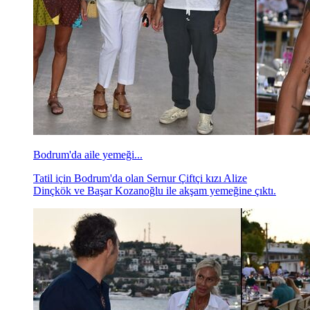
Bodrum'da aile yemeği...
Tatil için Bodrum'da olan Sernur Çiftçi kızı Alize
Dinçkök ve Başar Kozanoğlu ile akşam yemeğine çıktı.