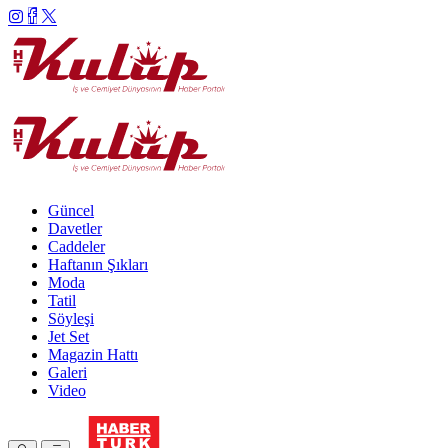
Güncel
Davetler
Caddeler
Haftanın Şıkları
Moda
Tatil
Söyleşi
Jet Set
Magazin Hattı
Galeri
Video