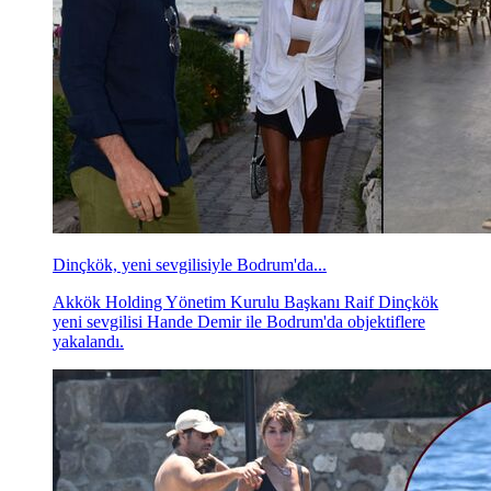
Dinçkök, yeni sevgilisiyle Bodrum'da...
Akkök Holding Yönetim Kurulu Başkanı Raif Dinçkök
yeni sevgilisi Hande Demir ile Bodrum'da objektiflere
yakalandı.