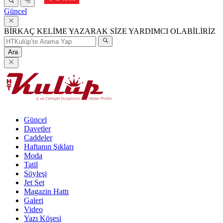
Güncel
BİRKAÇ KELİME YAZARAK SİZE YARDIMCI OLABİLİRİZ
Ara
Güncel
Davetler
Caddeler
Haftanın Şıkları
Moda
Tatil
Söyleşi
Jet Set
Magazin Hattı
Galeri
Video
Yazı Köşesi