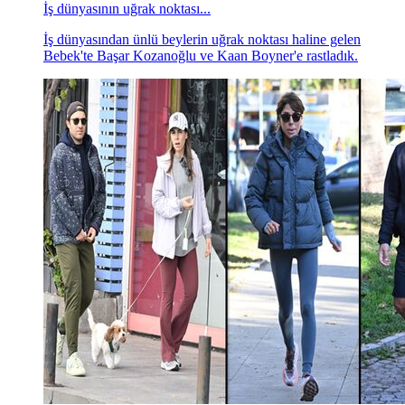
İş dünyasının uğrak noktası...
İş dünyasından ünlü beylerin uğrak noktası haline gelen
Bebek'te Başar Kozanoğlu ve Kaan Boyner'e rastladık.