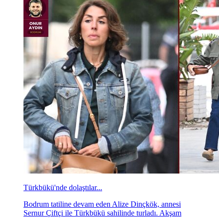
Türkbükü'nde dolaştılar...
Bodrum tatiline devam eden Alize Dinçkök, annesi
Sernur Çiftçi ile Türkbükü sahilinde turladı. Akşam