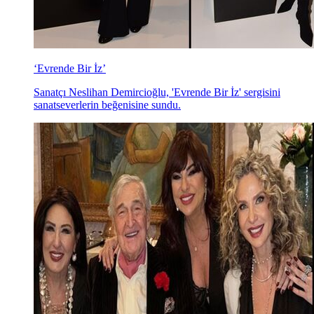
‘Evrende Bir İz’
Sanatçı Neslihan Demircioğlu, 'Evrende Bir İz' sergisini
sanatseverlerin beğenisine sundu.