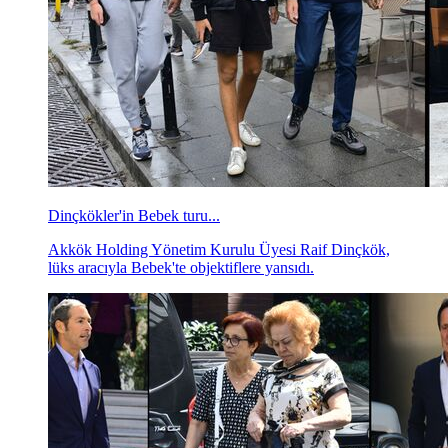
Dinçkökler'in Bebek turu...
Akkök Holding Yönetim Kurulu Üyesi Raif Dinçkök,
lüks aracıyla Bebek'te objektiflere yansıdı.