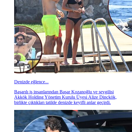
Denizde eğlence...
Başarılı iş insanlarından Başar Kozanoğlu ve sevgilisi
Akkök Holding Yönetim Kurulu Üyesi Alize Dinçkök,
birlikte çıktıkları tatilde denizde keyifli anlar geçirdi.