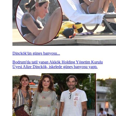
Dinçkök'ün güneş banyosu...
Bodrum'da tatil yapan Akkök Holding Yönetim Kurulu
Üyesi Alize Dinçkök, iskelede güneş banyosu yaptı.