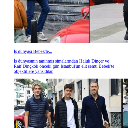
İş dünyası Bebek'te...
İş dünyasının tanınmış simalarından Haluk Dinçer ve
Raif Dinçkök önceki gün İstanbul'un elit semti Bebek'te
objektiflere yansıdılar.