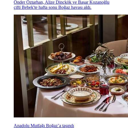
Önder Öztarhan, Alize Dinçkök ve Başar Kozanoğlu
çifti Bebek'te hafta sonu Boğaz havası aldı.
Anadolu Mutfağı Boğaz’a taşındı