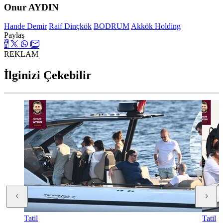
Onur AYDIN
Hande Demir
Raif Dinçkök
BODRUM
Akkök Holding
Paylaş
REKLAM
İlginizi Çekebilir
Tatil
Tatil