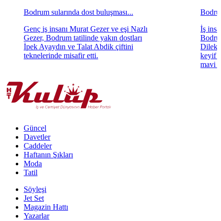
Bodrum sularında dost buluşması...
Bodrum 
Genç iş insanı Murat Gezer ve eşi Nazlı
İş ins
Gezer, Bodrum tatilinde yakın dostları
Bodrum
İpek Ayaydın ve Talat Abdik çiftini
Dilek 
teknelerinde misafir etti.
keyif 
mavi k
Güncel
Davetler
Caddeler
Haftanın Şıkları
Moda
Tatil
Söyleşi
Jet Set
Magazin Hattı
Yazarlar