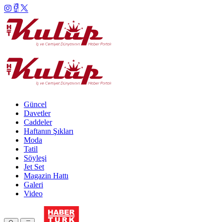
Güncel
Davetler
Caddeler
Haftanın Şıkları
Moda
Tatil
Söyleşi
Jet Set
Magazin Hattı
Galeri
Video