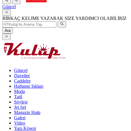
Güncel
BİRKAÇ KELİME YAZARAK SİZE YARDIMCI OLABİLİRİZ
Ara
Güncel
Davetler
Caddeler
Haftanın Şıkları
Moda
Tatil
Söyleşi
Jet Set
Magazin Hattı
Galeri
Video
Yazı Köşesi