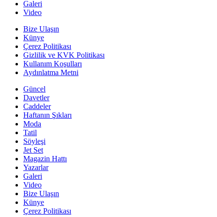
Galeri
Video
Bize Ulaşın
Künye
Çerez Politikası
Gizlilik ve KVK Politikası
Kullanım Koşulları
Aydınlatma Metni
Güncel
Davetler
Caddeler
Haftanın Şıkları
Moda
Tatil
Söyleşi
Jet Set
Magazin Hattı
Yazarlar
Galeri
Video
Bize Ulaşın
Künye
Çerez Politikası