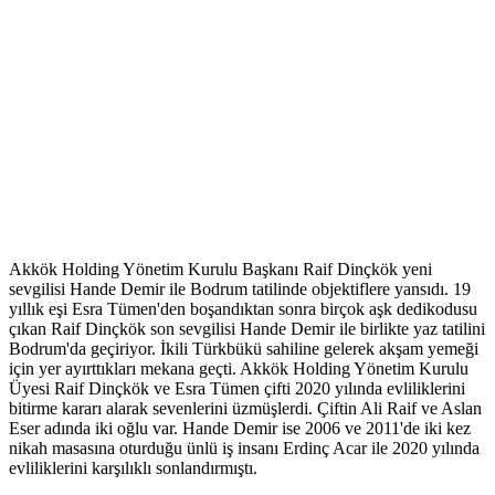
Akkök Holding Yönetim Kurulu Başkanı Raif Dinçkök yeni
sevgilisi Hande Demir ile Bodrum tatilinde objektiflere yansıdı. 19
yıllık eşi Esra Tümen'den boşandıktan sonra birçok aşk dedikodusu
çıkan Raif Dinçkök son sevgilisi Hande Demir ile birlikte yaz tatilini
Bodrum'da geçiriyor. İkili Türkbükü sahiline gelerek akşam yemeği
için yer ayırttıkları mekana geçti. Akkök Holding Yönetim Kurulu
Üyesi Raif Dinçkök ve Esra Tümen çifti 2020 yılında evliliklerini
bitirme kararı alarak sevenlerini üzmüşlerdi. Çiftin Ali Raif ve Aslan
Eser adında iki oğlu var. Hande Demir ise 2006 ve 2011'de iki kez
nikah masasına oturduğu ünlü iş insanı Erdinç Acar ile 2020 yılında
evliliklerini karşılıklı sonlandırmıştı.