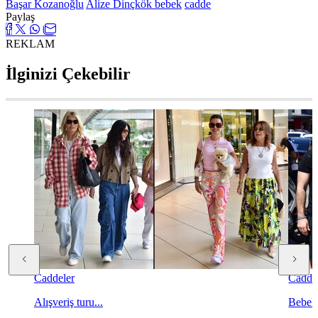
Başar Kozanoğlu
Alize Dinçkök
bebek
cadde
Paylaş
REKLAM
İlginizi Çekebilir
Caddeler
Cadde
Alışveriş turu...
Bebek't