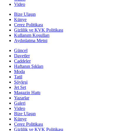
Video
Bize Ulaşın
Künye
Çerez Politikası
Gizlilik ve KVK Politikası
Kullanım Koşulları
Aydınlatma Metni
Güncel
Davetler
Caddeler
Haftanın Şıkları
Moda
Tatil
Söyleşi
Jet Set
Magazin Hattı
Yazarlar
Galeri
Video
Bize Ulaşın
Künye
Çerez Politikası
Gizlilik ve KVK Politikası