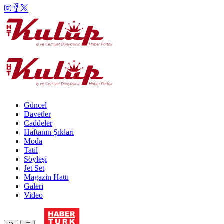
Güncel
Davetler
Caddeler
Haftanın Şıkları
Moda
Tatil
Söyleşi
Jet Set
Magazin Hattı
Galeri
Video