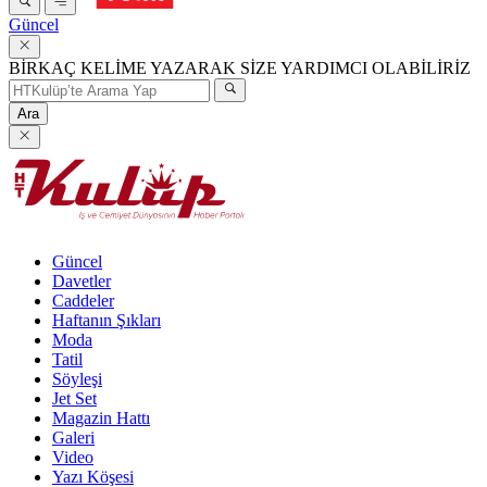
Güncel
BİRKAÇ KELİME YAZARAK SİZE YARDIMCI OLABİLİRİZ
Ara
Güncel
Davetler
Caddeler
Haftanın Şıkları
Moda
Tatil
Söyleşi
Jet Set
Magazin Hattı
Galeri
Video
Yazı Köşesi