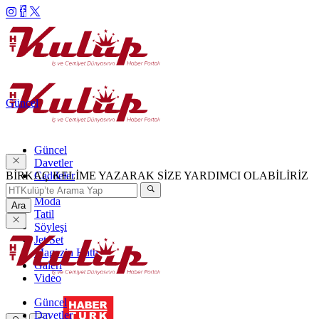
Güncel
Güncel
Davetler
BİRKAÇ KELİME YAZARAK SİZE YARDIMCI OLABİLİRİZ
Caddeler
Haftanın Şıkları
Moda
Ara
Tatil
Söyleşi
Jet Set
Magazin Hattı
Galeri
Video
Güncel
Davetler