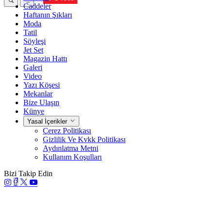
Caddeler
Haftanın Şıkları
Moda
Tatil
Söyleşi
Jet Set
Magazin Hattı
Galeri
Video
Yazı Köşesi
Mekanlar
Bize Ulaşın
Künye
Yasal İçerikler
Çerez Politikası
Gizlilik Ve Kvkk Politikası
Aydınlatma Metni
Kullanım Koşulları
Bizi Takip Edin