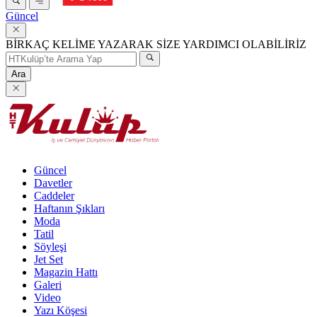
Güncel
BİRKAÇ KELİME YAZARAK SİZE YARDIMCI OLABİLİRİZ
Ara
Güncel
Davetler
Caddeler
Haftanın Şıkları
Moda
Tatil
Söyleşi
Jet Set
Magazin Hattı
Galeri
Video
Yazı Köşesi