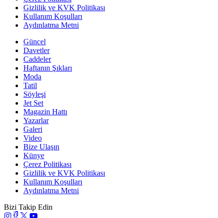
Gizlilik ve KVK Politikası
Kullanım Koşulları
Aydınlatma Metni
Güncel
Davetler
Caddeler
Haftanın Şıkları
Moda
Tatil
Söyleşi
Jet Set
Magazin Hattı
Yazarlar
Galeri
Video
Bize Ulaşın
Künye
Çerez Politikası
Gizlilik ve KVK Politikası
Kullanım Koşulları
Aydınlatma Metni
Bizi Takip Edin