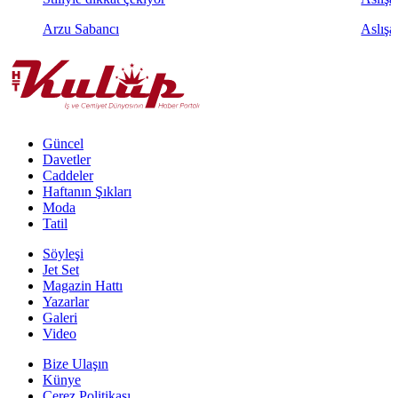
Arzu Sabancı
Aslışa
Güncel
Davetler
Caddeler
Haftanın Şıkları
Moda
Tatil
Söyleşi
Jet Set
Magazin Hattı
Yazarlar
Galeri
Video
Bize Ulaşın
Künye
Çerez Politikası