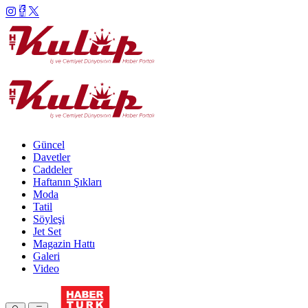
Güncel
Davetler
Caddeler
Haftanın Şıkları
Moda
Tatil
Söyleşi
Jet Set
Magazin Hattı
Galeri
Video