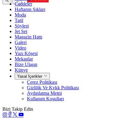
Caddeler
Haftanın Şıkları
Moda
Tatil
Söyleşi
Jet Set
Magazin Hattı
Galeri
Video
Yazı Köşesi
Mekanlar
Bize Ulaşın
Künye
Yasal İçerikler
Çerez Politikası
Gizlilik Ve Kvkk Politikası
Aydınlatma Metni
Kullanım Koşulları
Bizi Takip Edin