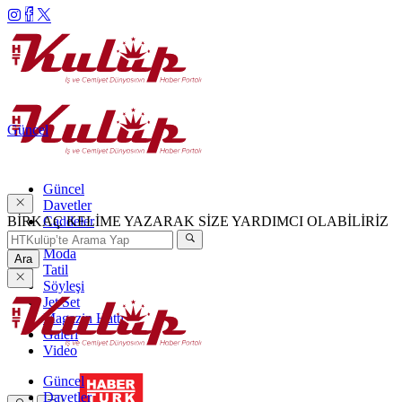
Güncel
Güncel
Davetler
BİRKAÇ KELİME YAZARAK SİZE YARDIMCI OLABİLİRİZ
Caddeler
Haftanın Şıkları
Moda
Ara
Tatil
Söyleşi
Jet Set
Magazin Hattı
Galeri
Video
Güncel
Davetler