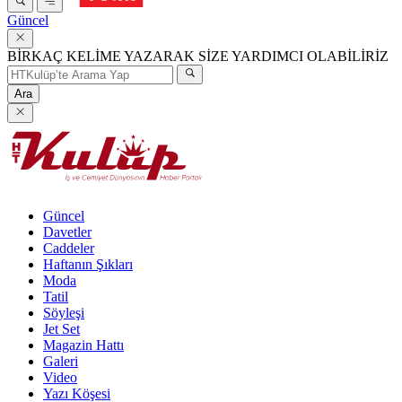
Güncel
BİRKAÇ KELİME YAZARAK SİZE YARDIMCI OLABİLİRİZ
Ara
Güncel
Davetler
Caddeler
Haftanın Şıkları
Moda
Tatil
Söyleşi
Jet Set
Magazin Hattı
Galeri
Video
Yazı Köşesi