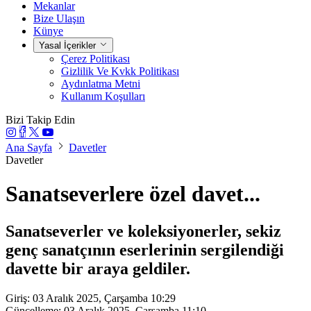
Mekanlar
Bize Ulaşın
Künye
Yasal İçerikler
Çerez Politikası
Gizlilik Ve Kvkk Politikası
Aydınlatma Metni
Kullanım Koşulları
Bizi Takip Edin
Ana Sayfa
Davetler
Davetler
Sanatseverlere özel davet...
Sanatseverler ve koleksiyonerler, sekiz
genç sanatçının eserlerinin sergilendiği
davette bir araya geldiler.
Giriş: 03 Aralık 2025, Çarşamba 10:29
Güncelleme: 03 Aralık 2025, Çarşamba 11:10