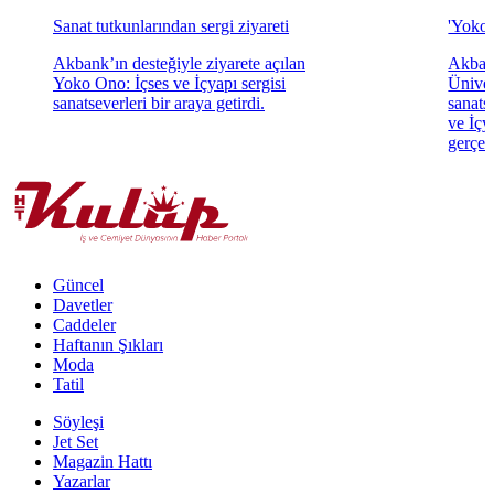
Sanat tutkunlarından sergi ziyareti
'Yoko 
Akbank’ın desteğiyle ziyarete açılan
Akbank
Yoko Ono: İçses ve İçyapı sergisi
Üniver
sanatseverleri bir araya getirdi.
sanats
ve İçya
gerçekl
Güncel
Davetler
Caddeler
Haftanın Şıkları
Moda
Tatil
Söyleşi
Jet Set
Magazin Hattı
Yazarlar