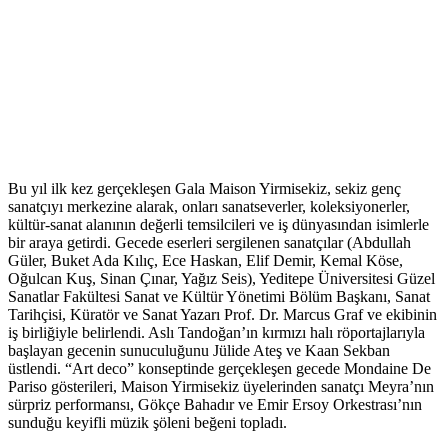
Bu yıl ilk kez gerçekleşen Gala Maison Yirmisekiz, sekiz genç
sanatçıyı merkezine alarak, onları sanatseverler, koleksiyonerler,
kültür-sanat alanının değerli temsilcileri ve iş dünyasından isimlerle
bir araya getirdi. Gecede eserleri sergilenen sanatçılar (Abdullah
Güler, Buket Ada Kılıç, Ece Haskan, Elif Demir, Kemal Köse,
Oğulcan Kuş, Sinan Çınar, Yağız Seis), Yeditepe Üniversitesi Güzel
Sanatlar Fakültesi Sanat ve Kültür Yönetimi Bölüm Başkanı, Sanat
Tarihçisi, Küratör ve Sanat Yazarı Prof. Dr. Marcus Graf ve ekibinin
iş birliğiyle belirlendi. Aslı Tandoğan’ın kırmızı halı röportajlarıyla
başlayan gecenin sunuculuğunu Jülide Ateş ve Kaan Sekban
üstlendi. “Art deco” konseptinde gerçekleşen gecede Mondaine De
Pariso gösterileri, Maison Yirmisekiz üyelerinden sanatçı Meyra’nın
sürpriz performansı, Gökçe Bahadır ve Emir Ersoy Orkestrası’nın
sunduğu keyifli müzik şöleni beğeni topladı.