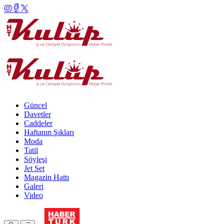
Güncel
Davetler
Caddeler
Haftanın Şıkları
Moda
Tatil
Söyleşi
Jet Set
Magazin Hattı
Galeri
Video