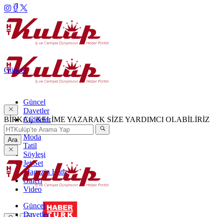
Güncel
Güncel
Davetler
BİRKAÇ KELİME YAZARAK SİZE YARDIMCI OLABİLİRİZ
Caddeler
Haftanın Şıkları
Moda
Ara
Tatil
Söyleşi
Jet Set
Magazin Hattı
Galeri
Video
Güncel
Davetler