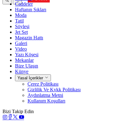
Caddeler
Haftanın Şıkları
Moda
Tatil
Söyleşi
Jet Set
Magazin Hattı
Galeri
Video
Yazı Köşesi
Mekanlar
Bize Ulaşın
Künye
Yasal İçerikler
Çerez Politikası
Gizlilik Ve Kvkk Politikası
Aydınlatma Metni
Kullanım Koşulları
Bizi Takip Edin