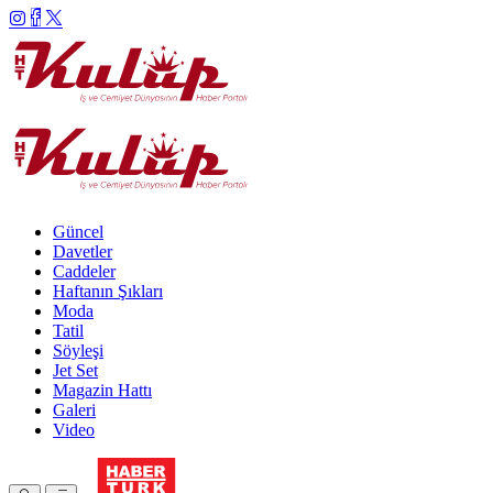
Güncel
Davetler
Caddeler
Haftanın Şıkları
Moda
Tatil
Söyleşi
Jet Set
Magazin Hattı
Galeri
Video