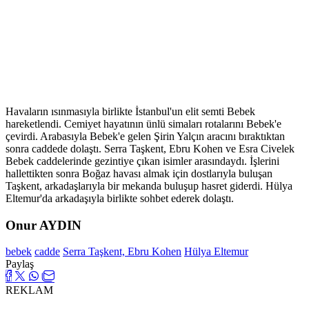
Havaların ısınmasıyla birlikte İstanbul'un elit semti Bebek
hareketlendi. Cemiyet hayatının ünlü simaları rotalarını Bebek'e
çevirdi. Arabasıyla Bebek'e gelen Şirin Yalçın aracını bıraktıktan
sonra caddede dolaştı. Serra Taşkent, Ebru Kohen ve Esra Civelek
Bebek caddelerinde gezintiye çıkan isimler arasındaydı. İşlerini
hallettikten sonra Boğaz havası almak için dostlarıyla buluşan
Taşkent, arkadaşlarıyla bir mekanda buluşup hasret giderdi. Hülya
Eltemur'da arkadaşıyla birlikte sohbet ederek dolaştı.
Onur AYDIN
bebek
cadde
Serra Taşkent, Ebru Kohen
Hülya Eltemur
Paylaş
REKLAM