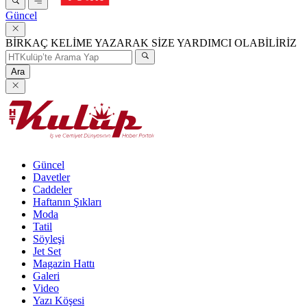
Güncel
BİRKAÇ KELİME YAZARAK SİZE YARDIMCI OLABİLİRİZ
Ara
Güncel
Davetler
Caddeler
Haftanın Şıkları
Moda
Tatil
Söyleşi
Jet Set
Magazin Hattı
Galeri
Video
Yazı Köşesi