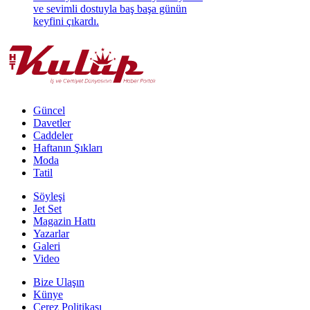
ve sevimli dostuyla baş başa günün
keyfini çıkardı.
Güncel
Davetler
Caddeler
Haftanın Şıkları
Moda
Tatil
Söyleşi
Jet Set
Magazin Hattı
Yazarlar
Galeri
Video
Bize Ulaşın
Künye
Çerez Politikası