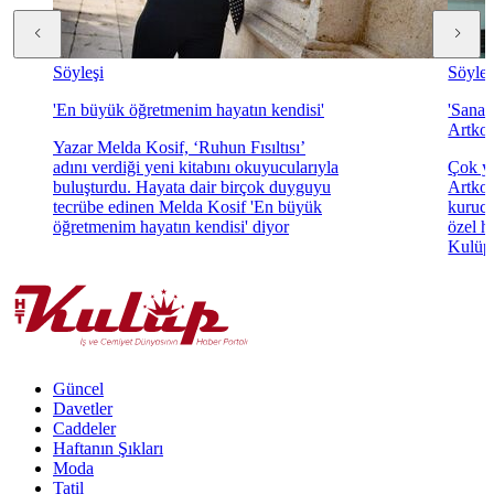
Söyleşi
Söyleş
'En büyük öğretmenim hayatın kendisi'
'Sanat
Artkol
Yazar Melda Kosif, ‘Ruhun Fısıltısı’
adını verdiği yeni kitabını okuyucularıyla
Çok yö
buluşturdu. Hayata dair birçok duyguyu
Artkol
tecrübe edinen Melda Kosif 'En büyük
kurucu
öğretmenim hayatın kendisi' diyor
özel h
Kulüp'
Güncel
Davetler
Caddeler
Haftanın Şıkları
Moda
Tatil