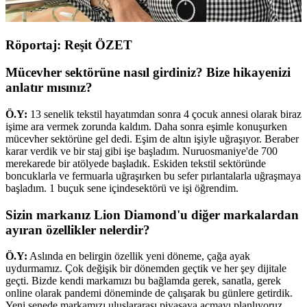
Röportaj: Reşit ÖZET
Mücevher sektörüne nasıl girdiniz? Bize hikayenizi
anlatır mısınız?
Ö.Y:
13 senelik tekstil hayatımdan sonra 4 çocuk annesi olarak biraz
işime ara vermek zorunda kaldım. Daha sonra eşimle konuşurken
mücevher sektörüne gel dedi. Eşim de altın işiyle uğraşıyor. Beraber
karar verdik ve bir staj gibi işe başladım. Nuruosmaniye'de 700
merekarede bir atölyede başladık. Eskiden tekstil sektöründe
boncuklarla ve fermuarla uğraşırken bu sefer pırlantalarla uğraşmaya
başladım. 1 buçuk sene içindesektörü ve işi öğrendim.
Sizin markanız Lion Diamond'u diğer markalardan
ayıran özellikler nelerdir?
Ö.Y:
Aslında en belirgin özellik yeni döneme, çağa ayak
uydurmamız. Çok değişik bir dönemden geçtik ve her şey dijitale
geçti. Bizde kendi markamızı bu bağlamda gerek, sanatla, gerek
online olarak pandemi döneminde de çalışarak bu günlere getirdik.
Yeni senede markamızı uluslararası piyasaya açmayı planlıyoruz.