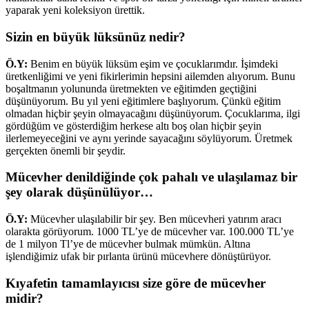
yaparak yeni koleksiyon ürettik.
Sizin en büyük lüksünüz nedir?
Ö.Y:
Benim en büyük lüksüm eşim ve çocuklarımdır. İşimdeki
üretkenliğimi ve yeni fikirlerimin hepsini ailemden alıyorum. Bunu
boşaltmanın yolununda üretmekten ve eğitimden geçtiğini
düşünüyorum. Bu yıl yeni eğitimlere başlıyorum. Çünkü eğitim
olmadan hiçbir şeyin olmayacağını düşünüyorum. Çocuklarıma, ilgi
gördüğüm ve gösterdiğim herkese altı boş olan hiçbir şeyin
ilerlemeyeceğini ve aynı yerinde sayacağını söylüyorum. Üretmek
gerçekten önemli bir şeydir.
Mücevher denildiğinde çok pahalı ve ulaşılamaz bir
şey olarak düşünülüyor…
Ö.Y:
Mücevher ulaşılabilir bir şey. Ben mücevheri yatırım aracı
olarakta görüyorum. 1000 TL’ye de mücevher var. 100.000 TL’ye
de 1 milyon Tl’ye de mücevher bulmak mümkün. Altına
işlendiğimiz ufak bir pırlanta ürünü mücevhere dönüştürüyor.
Kıyafetin tamamlayıcısı size göre de mücevher
midir?