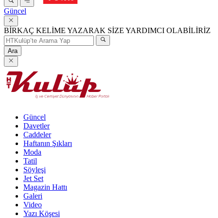
Güncel
BİRKAÇ KELİME YAZARAK SİZE YARDIMCI OLABİLİRİZ
Ara
Güncel
Davetler
Caddeler
Haftanın Şıkları
Moda
Tatil
Söyleşi
Jet Set
Magazin Hattı
Galeri
Video
Yazı Köşesi