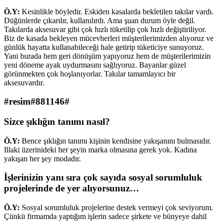
Ö.Y:
Kesinlikle böyledir. Eskiden kasalarda bekletilen takılar vardı.
Düğünlerde çıkarılır, kullanılırdı. Ama şuan durum öyle değil.
Takılarda aksesuvar gibi çok hızlı tüketilip çok hızlı değiştiriliyor.
Biz de kasada bekleyen mücevherleri müşterilerimizden alıyoruz ve
günlük hayatta kullanabileceği hale getirip tüketiciye sunuyoruz.
Yani burada hem geri dönüşüm yapıyoruz hem de müşterilerimizin
yeni döneme ayak uydurmasını sağlıyoruz. Bayanlar güzel
görünmekten çok hoşlanıyorlar. Takılar tamamlayıcı bir
aksesuvardır.
#resim#881146#
Sizce şıklığın tanımı nasıl?
Ö.Y:
Bence şıklığın tanımı kişinin kendisine yakışanını bulmasıdır.
Illaki üzerinideki her şeyin marka olmasına gerek yok. Kadına
yakışan her şey modadır.
İşlerinizin yanı sıra çok sayıda sosyal sorumluluk
projelerinde de yer alıyorsunuz…
Ö.Y:
Sosyal sorumluluk projelerine destek vermeyi çok seviyorum.
Çünkü firmamda yaptığım işlerin sadece şirkete ve bünyeye dahil