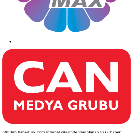
htkulup.haberturk.com internet sitesinde yayınlanan yazı, haber,