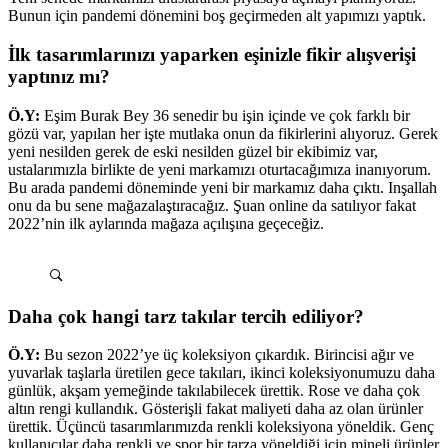
Bunun için pandemi dönemini boş geçirmeden alt yapımızı yaptık.
İlk tasarımlarınızı yaparken eşinizle fikir alışverişi
yaptınız mı?
Ö.Y:
Eşim Burak Bey 36 senedir bu işin içinde ve çok farklı bir
gözü var, yapılan her işte mutlaka onun da fikirlerini alıyoruz. Gerek
yeni nesilden gerek de eski nesilden güzel bir ekibimiz var,
ustalarımızla birlikte de yeni markamızı oturtacağımıza inanıyorum.
Bu arada pandemi döneminde yeni bir markamız daha çıktı. Inşallah
onu da bu sene mağazalaştıracağız. Şuan online da satılıyor fakat
2022’nin ilk aylarında mağaza açılışına geçeceğiz.
Daha çok hangi tarz takılar tercih ediliyor?
Ö.Y:
Bu sezon 2022’ye üç koleksiyon çıkardık. Birincisi ağır ve
yuvarlak taşlarla üretilen gece takıları, ikinci koleksiyonumuzu daha
günlük, akşam yemeğinde takılabilecek ürettik. Rose ve daha çok
altın rengi kullandık. Gösterişli fakat maliyeti daha az olan ürünler
ürettik. Üçüncü tasarımlarımızda renkli koleksiyona yöneldik. Genç
kullanıcılar daha renkli ve spor bir tarza yöneldiği için mineli ürünler