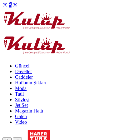
Güncel
Davetler
Caddeler
Haftanın Şıkları
Moda
Tatil
Söyleşi
Jet Set
Magazin Hattı
Galeri
Video