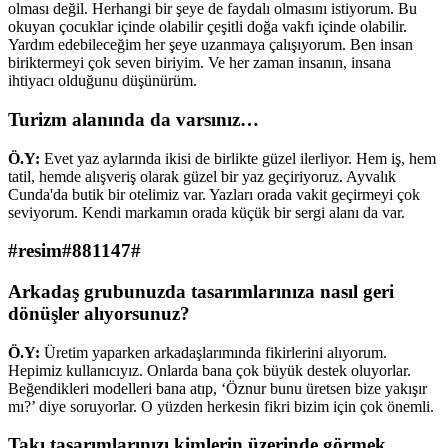
olması değil. Herhangi bir şeye de faydalı olmasını istiyorum. Bu
okuyan çocuklar içinde olabilir çeşitli doğa vakfı içinde olabilir.
Yardım edebileceğim her şeye uzanmaya çalışıyorum. Ben insan
biriktermeyi çok seven biriyim. Ve her zaman insanın, insana
ihtiyacı olduğunu düşünürüm.
Turizm alanında da varsınız…
Ö.Y:
Evet yaz aylarında ikisi de birlikte güzel ilerliyor. Hem iş, hem
tatil, hemde alışveriş olarak güzel bir yaz geçiriyoruz. Ayvalık
Cunda'da butik bir otelimiz var. Yazları orada vakit geçirmeyi çok
seviyorum. Kendi markamın orada küçük bir sergi alanı da var.
#resim#881147#
Arkadaş grubunuzda tasarımlarınıza nasıl geri
dönüşler alıyorsunuz?
Ö.Y:
Üretim yaparken arkadaşlarımında fikirlerini alıyorum.
Hepimiz kullanıcıyız. Onlarda bana çok büyük destek oluyorlar.
Beğendikleri modelleri bana atıp, ‘Öznur bunu üretsen bize yakışır
mı?’ diye soruyorlar. O yüzden herkesin fikri bizim için çok önemli.
Takı tasarımlarınızı kimlerin üzerinde görmek