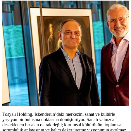
Tosyalı Holding, İskenderun’daki merkezini sanat ve kültürle
yaşayan bir buluşma noktasına dönüştürüyor. Sanatı yalnızca
desteklenen bir alan olarak değil; kurumsal kültürünün, toplumsal
sorumluluk anlayışının ve kalıcı değer üretme vizyonunun ayrılmaz