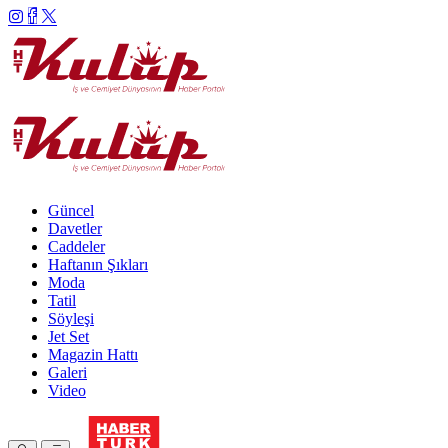
Güncel
Davetler
Caddeler
Haftanın Şıkları
Moda
Tatil
Söyleşi
Jet Set
Magazin Hattı
Galeri
Video