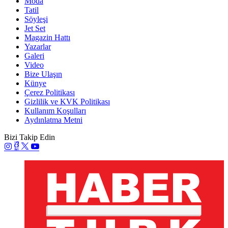
Moda
Tatil
Söyleşi
Jet Set
Magazin Hattı
Yazarlar
Galeri
Video
Bize Ulaşın
Künye
Çerez Politikası
Gizlilik ve KVK Politikası
Kullanım Koşulları
Aydınlatma Metni
Bizi Takip Edin