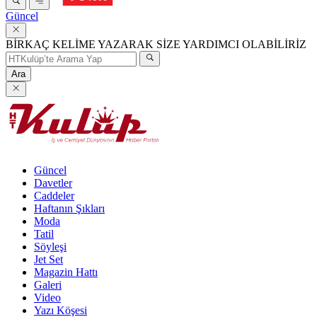
Güncel
BİRKAÇ KELİME YAZARAK SİZE YARDIMCI OLABİLİRİZ
Ara
Güncel
Davetler
Caddeler
Haftanın Şıkları
Moda
Tatil
Söyleşi
Jet Set
Magazin Hattı
Galeri
Video
Yazı Köşesi