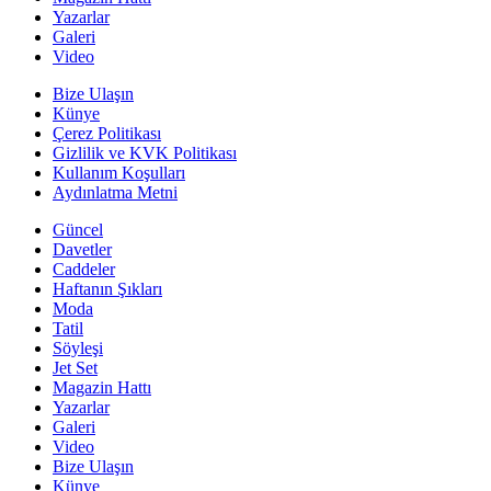
Yazarlar
Galeri
Video
Bize Ulaşın
Künye
Çerez Politikası
Gizlilik ve KVK Politikası
Kullanım Koşulları
Aydınlatma Metni
Güncel
Davetler
Caddeler
Haftanın Şıkları
Moda
Tatil
Söyleşi
Jet Set
Magazin Hattı
Yazarlar
Galeri
Video
Bize Ulaşın
Künye