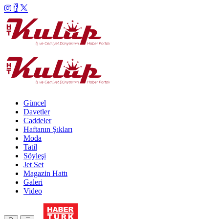
Güncel
Davetler
Caddeler
Haftanın Şıkları
Moda
Tatil
Söyleşi
Jet Set
Magazin Hattı
Galeri
Video