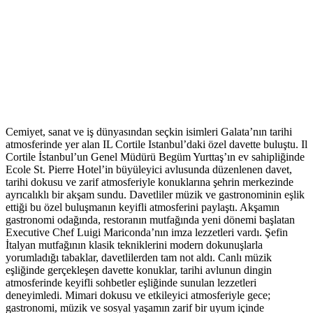
Cemiyet, sanat ve iş dünyasından seçkin isimleri Galata’nın tarihi
atmosferinde yer alan IL Cortile Istanbul’daki özel davette buluştu.
Il
Cortile İstanbul’un Genel Müdürü Begüm Yurttaş’ın ev sahipliğinde
Ecole St. Pierre Hotel’in büyüleyici avlusunda düzenlenen davet,
tarihi dokusu ve zarif atmosferiyle konuklarına şehrin merkezinde
ayrıcalıklı bir akşam sundu. Davetliler müzik ve gastronominin eşlik
ettiği bu özel buluşmanın keyifli atmosferini paylaştı. Akşamın
gastronomi odağında, restoranın mutfağında yeni dönemi başlatan
Executive Chef Luigi Mariconda’nın imza lezzetleri vardı. Şefin
İtalyan mutfağının klasik tekniklerini modern dokunuşlarla
yorumladığı tabaklar, davetlilerden tam not aldı. Canlı müzik
eşliğinde gerçekleşen davette konuklar, tarihi avlunun dingin
atmosferinde keyifli sohbetler eşliğinde sunulan lezzetleri
deneyimledi. Mimari dokusu ve etkileyici atmosferiyle gece;
gastronomi, müzik ve sosyal yaşamın zarif bir uyum içinde