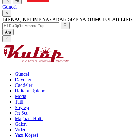
Güncel
BİRKAÇ KELİME YAZARAK SİZE YARDIMCI OLABİLİRİZ
Ara
Güncel
Davetler
Caddeler
Haftanın Şıkları
Moda
Tatil
Söyleşi
Jet Set
Magazin Hattı
Galeri
Video
Yazı Köşesi