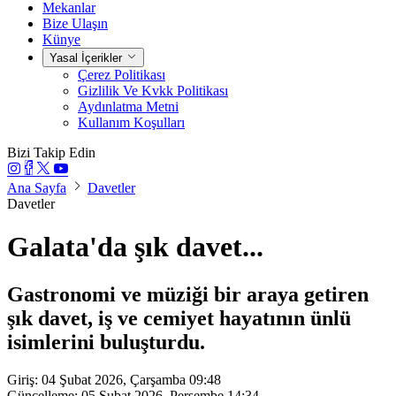
Mekanlar
Bize Ulaşın
Künye
Yasal İçerikler
Çerez Politikası
Gizlilik Ve Kvkk Politikası
Aydınlatma Metni
Kullanım Koşulları
Bizi Takip Edin
Ana Sayfa
Davetler
Davetler
Galata'da şık davet...
Gastronomi ve müziği bir araya getiren
şık davet, iş ve cemiyet hayatının ünlü
isimlerini buluşturdu.
Giriş: 04 Şubat 2026, Çarşamba 09:48
Güncelleme: 05 Şubat 2026, Perşembe 14:34