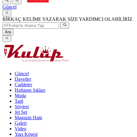
Güncel
BİRKAÇ KELİME YAZARAK SİZE YARDIMCI OLABİLİRİZ
Ara
Güncel
Davetler
Caddeler
Haftanın Şıkları
Moda
Tatil
Söyleşi
Jet Set
Magazin Hattı
Galeri
Video
Yazı Köşesi