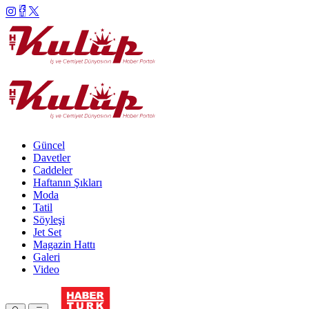
Güncel
Davetler
Caddeler
Haftanın Şıkları
Moda
Tatil
Söyleşi
Jet Set
Magazin Hattı
Galeri
Video