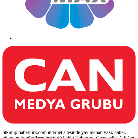
htkulup.haberturk.com internet sitesinde yayınlanan yazı, haber,
video ve fotoğrafların her türlü hakkı Habertürk Gazetecilik A.Ş.’ye