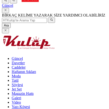
Güncel
BİRKAÇ KELİME YAZARAK SİZE YARDIMCI OLABİLİRİZ
Ara
Güncel
Davetler
Caddeler
Haftanın Şıkları
Moda
Tatil
Söyleşi
Jet Set
Magazin Hattı
Galeri
Video
Yazı Köşesi