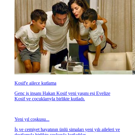
İş ve cemiyet hayatının tekne ve otomobil tutkunu
isimleri bu yıl 5'incisi düzenlenen "Baharın Keyfini
Sürün" etkinliğiyle Kalamış Marina'da bir araya geldi.
Kosifler'e hırsızlık şoku!
Genç iş insanı Hakan Kosif, eşi Evelize Kosif ve
çocuklarıyla birlikte gittiği Selanik seyahati sırasında
arabalarına hırsız girdiğini ve maddi zarara uğradıklarını
belirtti.