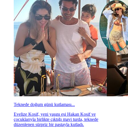
Teknede doğum günü kutlaması...
Evelize Kosif, yeni yaşını eşi Hakan Kosif ve
çocuklarıyla birlikte çıktığı mavi turda, teknede
düzenlenen sürpriz bir pastayla kutladı.