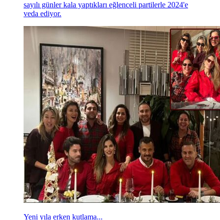
Yeni yıla renkli partiler...
Cemiyet hayatının ünlü hanımları, yeni yıla girmemize
sayılı günler kala yaptıkları eğlenceli partilerle 2024'e
veda ediyor.