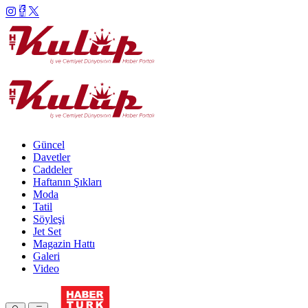
Güncel
Davetler
Caddeler
Haftanın Şıkları
Moda
Tatil
Söyleşi
Jet Set
Magazin Hattı
Galeri
Video