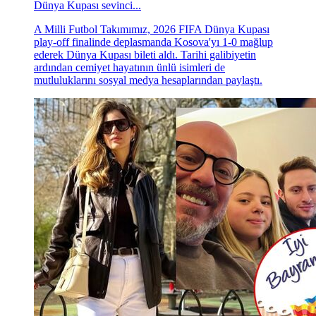
Dünya Kupası sevinci...
A Milli Futbol Takımımız, 2026 FIFA Dünya Kupası
play-off finalinde deplasmanda Kosova'yı 1-0 mağlup
ederek Dünya Kupası bileti aldı. Tarihi galibiyetin
ardından cemiyet hayatının ünlü isimleri de
mutluluklarını sosyal medya hesaplarından paylaştı.