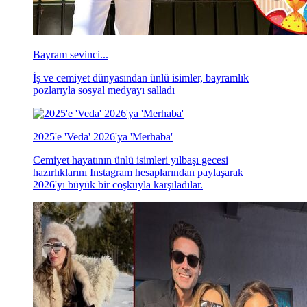
Bayram sevinci...
İş ve cemiyet dünyasından ünlü isimler, bayramlık
pozlarıyla sosyal medyayı salladı
2025'e 'Veda' 2026'ya 'Merhaba'
Cemiyet hayatının ünlü isimleri yılbaşı gecesi
hazırlıklarını Instagram hesaplarından paylaşarak
2026'yı büyük bir coşkuyla karşıladılar.